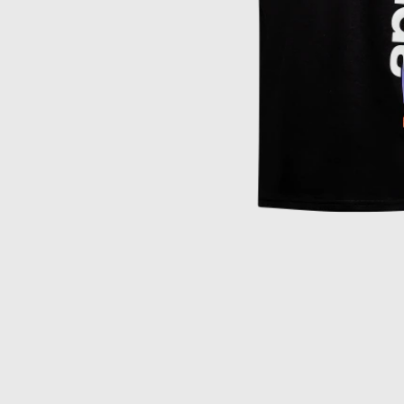
Item
1
of
1