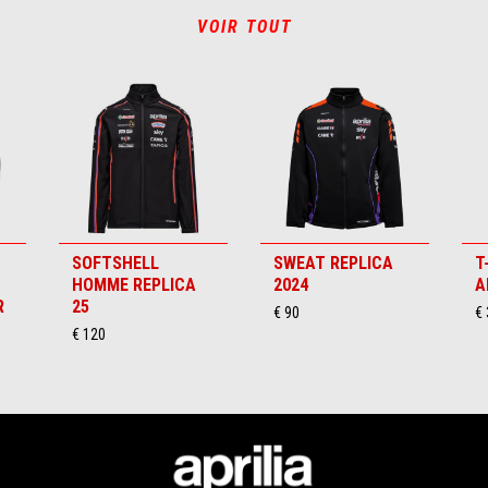
VOIR TOUT
SOFTSHELL
SWEAT REPLICA
T
HOMME REPLICA
2024
A
R
25
€ 90
€ 
€ 120