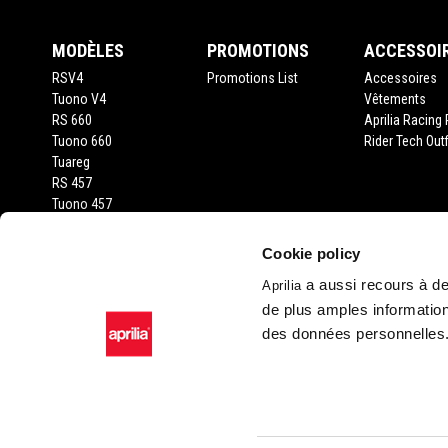
MODÈLES
PROMOTIONS
ACCESSOI
RSV4
Promotions List
Accessoires
Tuono V4
Vêtements
RS 660
Aprilia Racing 
Tuono 660
Rider Tech Outf
Tuareg
RS 457
Tuono 457
RS 125
Tuono 125
Cookie policy
SX 125
a aussi recours à des
Aprilia
RX 125
de plus amples information
SR GT 400
SR GT 125
des données personnelles
SXR 50
Facebook
Instagram
Twitter
YouTube