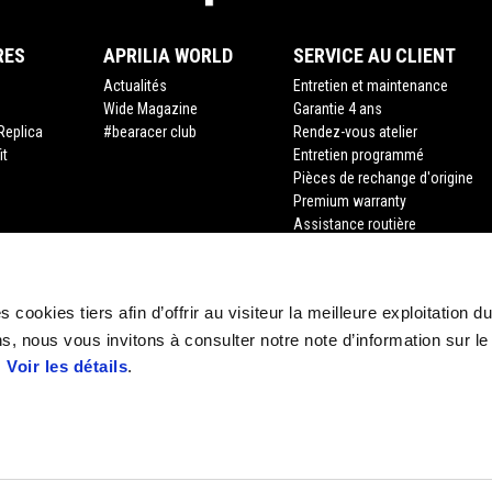
RES
APRILIA WORLD
SERVICE AU CLIENT
Actualités
Entretien et maintenance
Wide Magazine
Garantie 4 ans
Replica
#bearacer club
Rendez-vous atelier
it
Entretien programmé
Pièces de rechange d'origine
Premium warranty
Assistance routière
Financement
Assurance
Recyclage des véhicules hors d
 cookies tiers afin d’offrir au visiteur la meilleure exploitation du
Demande de documents
s, nous vous invitons à consulter notre note d’information sur le
.
Voir les détails
.