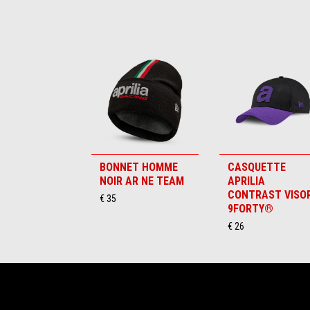
Item
1
of
6
BONNET HOMME
CASQUETTE
NOIR AR NE TEAM
APRILIA
CONTRAST VISO
€ 35
9FORTY®
€ 26
Pied de page