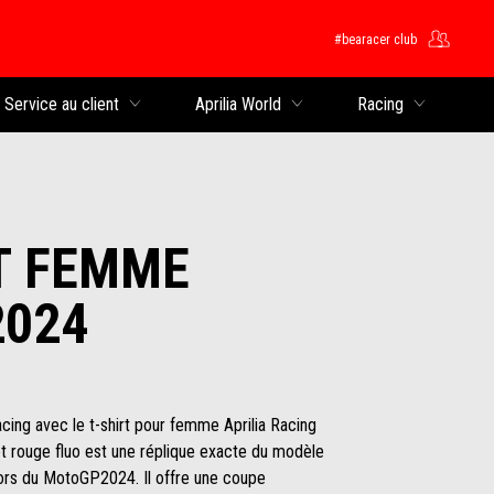
#bearacer club
rincipal
Service au client
Aprilia World
Racing
T FEMME
2024
acing avec le t-shirt pour femme Aprilia Racing
et rouge fluo est une réplique exacte du modèle
 lors du MotoGP2024. Il offre une coupe