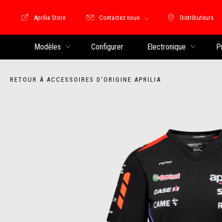
Aprilia Store
Contactez nous
Distributeurs
Store Motoguzzi
Distributeu
Modèles
Configurer
Electronique
P
RETOUR À ACCESSOIRES D'ORIGINE APRILIA