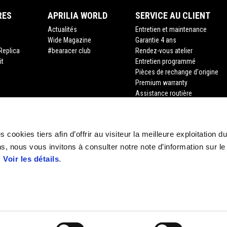
RES
APRILIA WORLD
SERVICE AU CLIENT
Actualités
Entretien et maintenance
Wide Magazine
Garantie 4 ans
Replica
#bearacer club
Rendez-vous atelier
it
Entretien programmé
Pièces de rechange d'origine
Premium warranty
Assistance routière
Financement
Assurance
Recyclage des véhicules hors d
 cookies tiers afin d’offrir au visiteur la meilleure exploitation du
Demande de documents
s, nous vous invitons à consulter notre note d’information sur le
.
Voir les détails
.