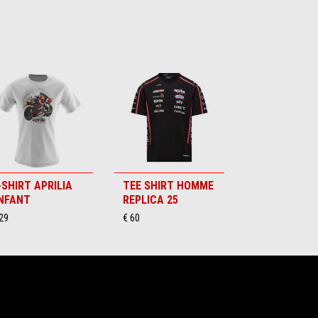
-SHIRT APRILIA
TEE SHIRT HOMME
NFANT
REPLICA 25
29
€ 60