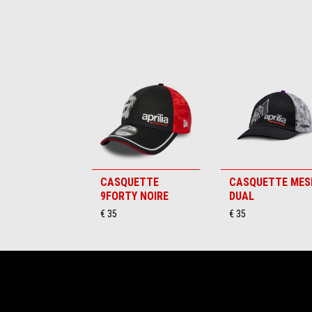
Item
1
of
6
CASQUETTE
CASQUETTE MES
9FORTY NOIRE
DUAL
€ 35
€ 35
Pied de page