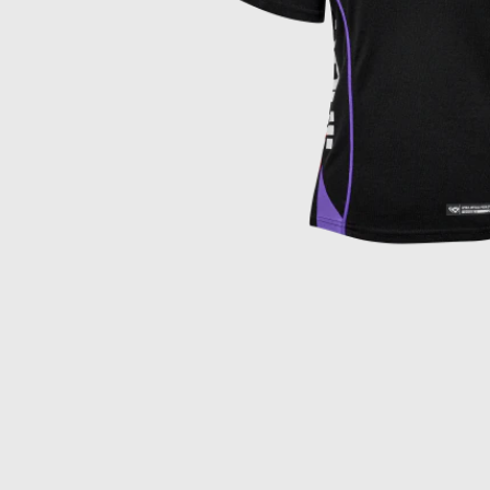
Item
1
of
1