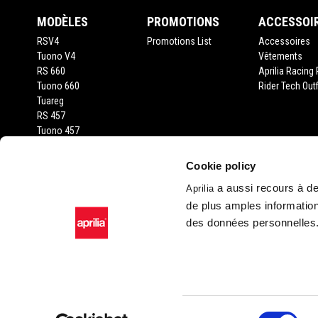
MODÈLES
PROMOTIONS
ACCESSOI
RSV4
Promotions List
Accessoires
Tuono V4
Vêtements
RS 660
Aprilia Racing 
Tuono 660
Rider Tech Outf
Tuareg
RS 457
Tuono 457
RS 125
Tuono 125
Cookie policy
SX 125
a aussi recours à des
Aprilia
RX 125
de plus amples information
SR GT 400
SR GT 125
des données personnelles
SXR 50
Facebook
Instagram
Twitter
YouTube
Sélection