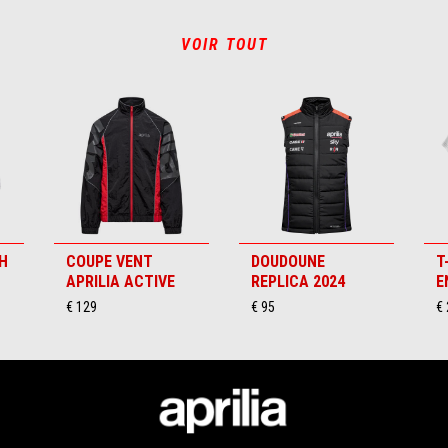
VOIR TOUT
H
COUPE VENT
DOUDOUNE
T
APRILIA ACTIVE
REPLICA 2024
E
€ 129
€ 95
€ 