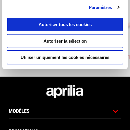
Paramètres
Précédent
S
Autoriser tous les cookies
Autoriser la sélection
CASQUETTE MB 72 9SEVENTY NOIRE
CASQUET
Utiliser uniquement les cookies nécessaires
€ 47
€ 35
Pied de page
MODÈLES