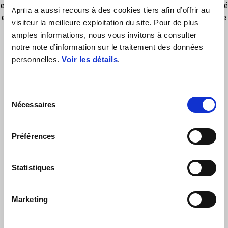
en caoutchouc sur le panneau avant. Le logo New Era, également brodé
a aussi recours à des cookies tiers afin d’offrir au
Aprilia
en blanc sur le côté, ajoute une touche distinctive. La partie supérieure
visiteur la meilleure exploitation du site. Pour de plus
de la visière et les œillets rouges contrastés, associés à la fermeture
amples informations, nous vous invitons à consulter
réglable par boutons-pression, complètent cet accessoire polyvalent.
notre note d’information sur le traitement des données
personnelles.
Voir les détails
.
Sélection
Nécessaires
du
consentement
Préférences
VOIR TOUT
Statistiques
Item
1
of
6
Marketing