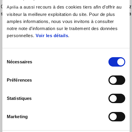
Que vous partiez pour une promenade hivernale ou que vous souhaitiez
a aussi recours à des cookies tiers afin d’offrir au
Aprilia
simplement ajouter une touche de style à votre tenue, le bonnet Aprilia
visiteur la meilleure exploitation du site. Pour de plus
Racing est le choix idéal. 100% acrylique.
amples informations, nous vous invitons à consulter
notre note d’information sur le traitement des données
personnelles.
Voir les détails
.
Sélection
Nécessaires
du
consentement
Préférences
VOIR TOUT
Statistiques
Item
1
of
6
Marketing