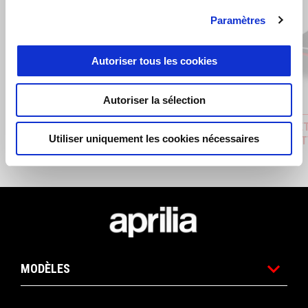
Paramètres
Précédent
S
Autoriser tous les cookies
Autoriser la sélection
BOB 2024
CASQUET
Utiliser uniquement les cookies nécessaires
9SEVENT
€ 35
€ 46
Pied de page
MODÈLES