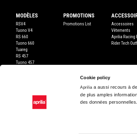
MODÈLES
PROMOTIONS
ACCESSOI
RSV4
Promotions List
Accessoires
Tuono V4
Vêtements
RS 660
Aprilia Racing 
Tuono 660
Rider Tech Outf
Tuareg
RS 457
Tuono 457
RS 125
Tuono 125
Cookie policy
SX 125
a aussi recours à des
Aprilia
RX 125
de plus amples information
SR GT 400
SR GT 125
des données personnelles
SXR 50
Facebook
Instagram
Twitter
YouTube