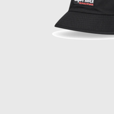
Item
1
of
1