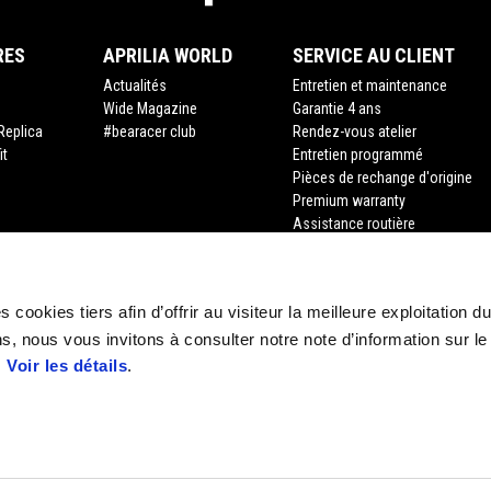
RES
APRILIA WORLD
SERVICE AU CLIENT
Actualités
Entretien et maintenance
Wide Magazine
Garantie 4 ans
Replica
#bearacer club
Rendez-vous atelier
it
Entretien programmé
Pièces de rechange d'origine
Premium warranty
Assistance routière
Financement
Assurance
Recyclage des véhicules hors d
 cookies tiers afin d’offrir au visiteur la meilleure exploitation du
Demande de documents
s, nous vous invitons à consulter notre note d’information sur le
.
Voir les détails
.