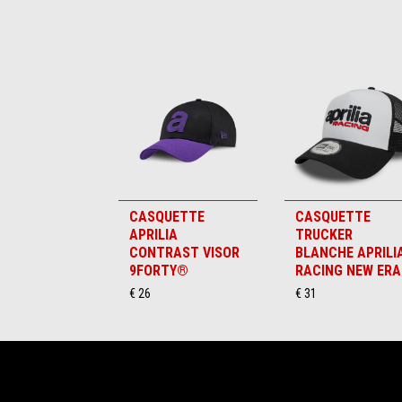
Item
1
of
6
CASQUETTE
CASQUETTE
APRILIA
TRUCKER
CONTRAST VISOR
BLANCHE APRILI
9FORTY®
RACING NEW ERA
€ 26
€ 31
Pied de page