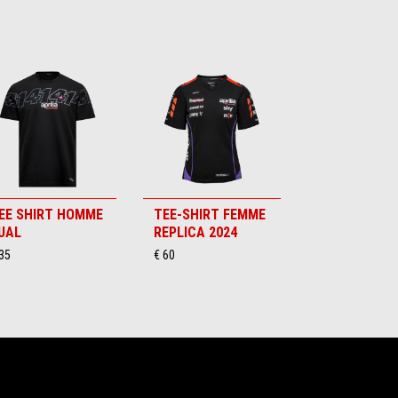
EE SHIRT HOMME
TEE-SHIRT FEMME
UAL
REPLICA 2024
35
€ 60