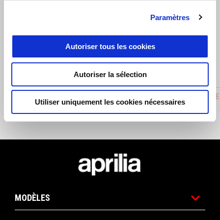
Paramètres
Précédent
S
Autoriser tous les cookies
Autoriser la sélection
CASQUETTE APRILIA CONTRAST VISOR
DEBARDE
Utiliser uniquement les cookies nécessaires
9FORTY®
€ 35
€ 26
Pied de page
MODÈLES