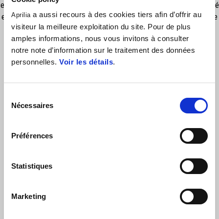
en caoutchouc sur le panneau avant. Le logo New Era, également brodé
a aussi recours à des cookies tiers afin d’offrir au
Aprilia
en blanc sur le côté, ajoute une touche distinctive. La partie supérieure
visiteur la meilleure exploitation du site. Pour de plus
de la visière et les œillets rouges contrastés, associés à la fermeture
amples informations, nous vous invitons à consulter
réglable par boutons-pression, complètent cet accessoire polyvalent.
notre note d’information sur le traitement des données
personnelles.
Voir les détails
.
Sélection
Nécessaires
du
consentement
Préférences
VOIR TOUT
Statistiques
Item
1
of
6
Marketing