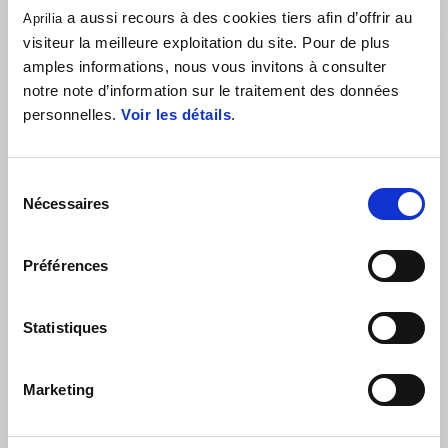
motif jacquard « a » sur le corps. Avec le logo NEW ERA brodé sur le
a aussi recours à des cookies tiers afin d’offrir au
Aprilia
côté et le pon pon multicolore sur le dessus, ce bonnet à revers vous
visiteur la meilleure exploitation du site. Pour de plus
assurera de la chaleur lors de votre prochaine aventure.
amples informations, nous vous invitons à consulter
notre note d’information sur le traitement des données
personnelles.
Voir les détails
.
Sélection
Nécessaires
du
consentement
Préférences
VOIR TOUT
Statistiques
Item
1
of
6
Marketing