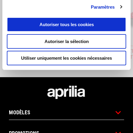
Paramètres
Précédent
S
Autoriser tous les cookies
Autoriser la sélection
BOB 2024
CASQUET
9SEVENT
Utiliser uniquement les cookies nécessaires
€ 35
€ 37
Pied de page
MODÈLES