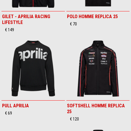
GILET - APRILIA RACING
POLO HOMME REPLICA 25
LIFESTYLE
€ 70
€ 149
PULL APRILIA
SOFTSHELL HOMME REPLICA
25
€ 69
€ 120