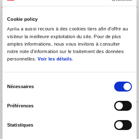
CASQUETTE FLAT - APRILIA
CASQUETTE JM 1 9SEVENTY
RACING REPLICA 2023
NOIRE
Cookie policy
€ 35
€ 47
a aussi recours à des cookies tiers afin d’offrir au
Aprilia
visiteur la meilleure exploitation du site. Pour de plus
amples informations, nous vous invitons à consulter
notre note d’information sur le traitement des données
personnelles.
Voir les détails
.
Sélection
Nécessaires
du
consentement
Préférences
CASQUETTE MB 72 9SEVENTY
CASQUETTE MESH DUAL
NOIRE
€ 35
€ 47
Statistiques