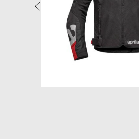
Précédent
Item
1
of
2