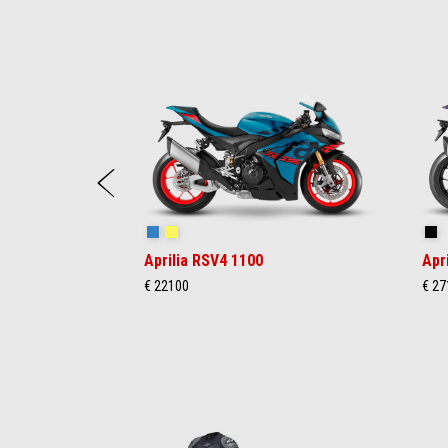
Item
1
of
21
Précédent
Stingray Blue
Poison Yellow
Sh
Aprilia RSV4 1100
Apr
€ 22100
€ 27
Item
1
of