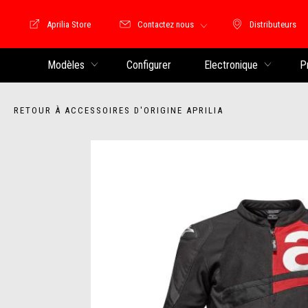
Aprilia Store
Contactez nous
Distributeurs
Store Motoguzzi
Distributeu
Modèles
Configurer
Electronique
P
RETOUR À ACCESSOIRES D'ORIGINE APRILIA