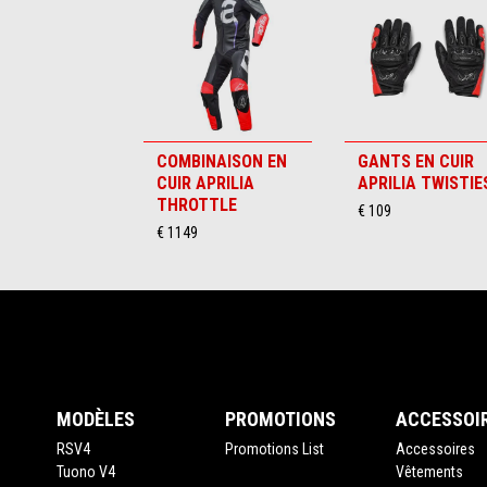
6
COMBINAISON EN
GANTS EN CUIR
CUIR APRILIA
APRILIA TWISTIE
THROTTLE
€ 109
€ 1149
Pied de page
MODÈLES
PROMOTIONS
ACCESSOI
RSV4
Promotions List
Accessoires
Tuono V4
Vêtements