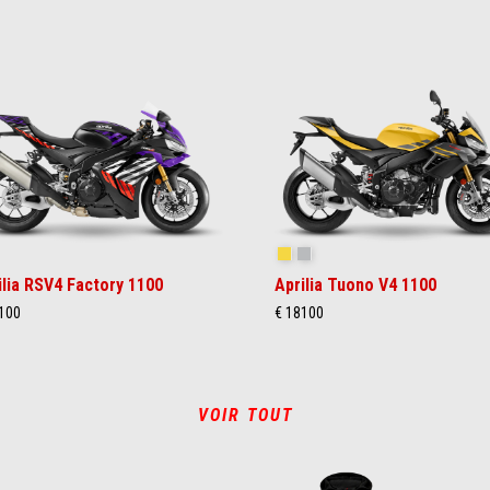
akedown Indigo
Scorpion Yellow
Shark Grey
ilia RSV4 Factory 1100
Aprilia Tuono V4 1100
100
€ 18100
VOIR TOUT