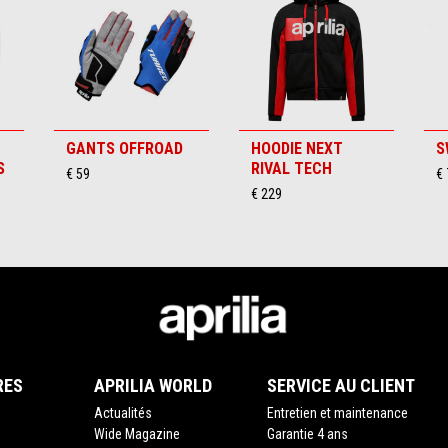
GANTS OFFROAD
HOODIE NEXT
S
S
RIVAL TECH
€ 59
€ 
€ 229
RES
APRILIA WORLD
SERVICE AU CLIENT
Actualités
Entretien et maintenance
Wide Magazine
Garantie 4 ans