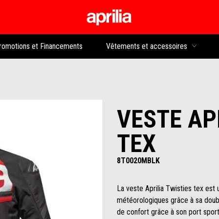
Aller au contenu p
rs
romotions et Financements
Vêtements et accessoires
VESTE AP
TEX
8T0020MBLK
La veste Aprilia Twisties tex est
météorologiques grâce à sa doub
de confort grâce à son port spor