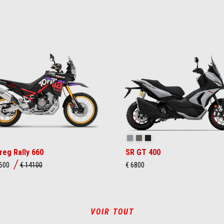
lly
Dusty Grey
Boulder Grey
Rugged Black
reg Rally 660
SR GT 400
2600
€ 14100
€ 6800
VOIR TOUT