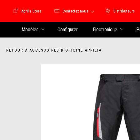
Aprilia Store
Contactez nous
Distributeurs
Store Motoguzzi
Distributeu
Modèles
Configurer
Electronique
P
RETOUR À ACCESSOIRES D'ORIGINE APRILIA