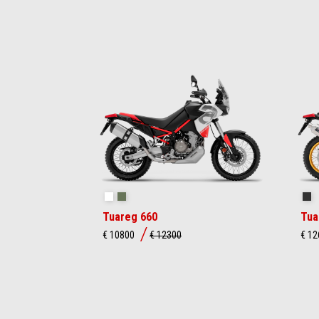
Item
1
of
4
Hailstorm White
Tornado Green
Ra
Tuareg 660
Tua
€ 10800
€ 12300
€ 1