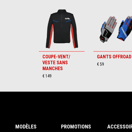
Item
1
of
6
COUPE-VENT/
GANTS OFFROAD
VESTE SANS
€ 59
MANCHES
€ 149
Pied de page
MODÈLES
PROMOTIONS
ACCESSOI