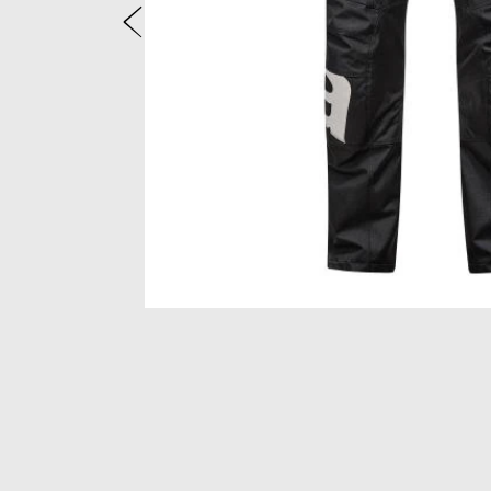
Précédent
Item
1
of
2