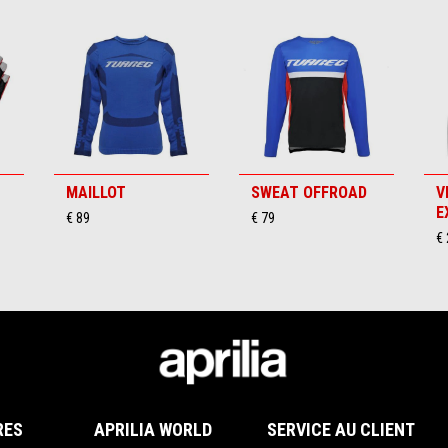
MAILLOT
SWEAT OFFROAD
V
E
€ 89
€ 79
€
RES
APRILIA WORLD
SERVICE AU CLIENT