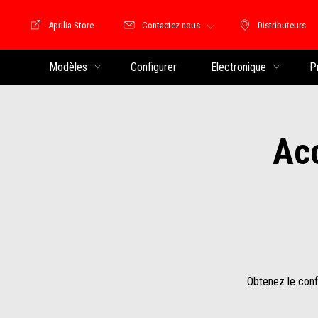
Aprilia Store
Contactez nous
Distributeurs
Store Motoguzzi
Distributeu
Modèles
Configurer
Electronique
P
Acc
Obtenez le confo