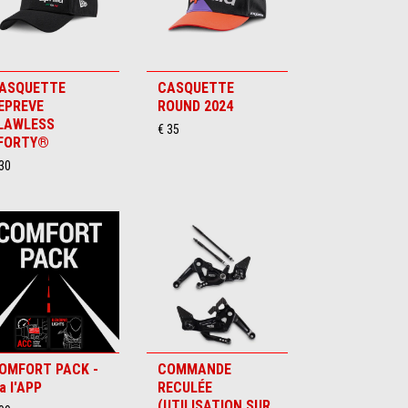
ASQUETTE
CASQUETTE
EPREVE
ROUND 2024
LAWLESS
€ 35
FORTY®
30
OMFORT PACK -
COMMANDE
ia l'APP
RECULÉE
(UTILISATION SUR