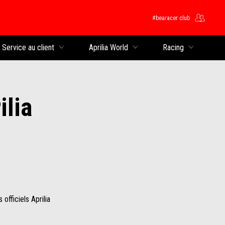
#bearacer club
rincipal
Service au client
Aprilia World
Racing
ilia
officiels Aprilia