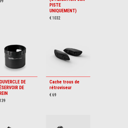
99
PISTE
UNIQUEMENT)
€ 1032
OUVERCLE DE
Cache trous de
ÉSERVOIR DE
rétroviseur
REIN
€ 69
 139