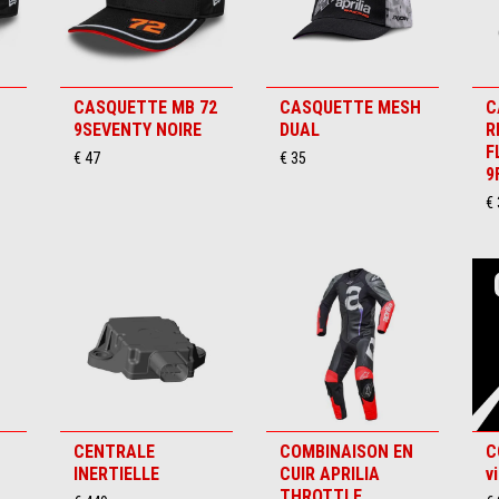
1
CASQUETTE MB 72
CASQUETTE MESH
C
9SEVENTY NOIRE
DUAL
R
F
€ 47
€ 35
9
€ 
CENTRALE
COMBINAISON EN
C
INERTIELLE
CUIR APRILIA
v
THROTTLE