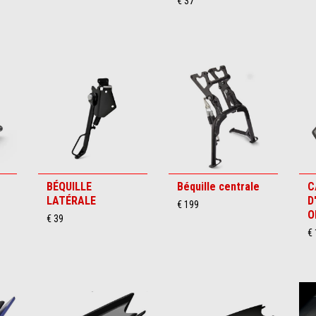
€ 37
BÉQUILLE
Béquille centrale
C
LATÉRALE
D
€ 199
O
€ 39
€