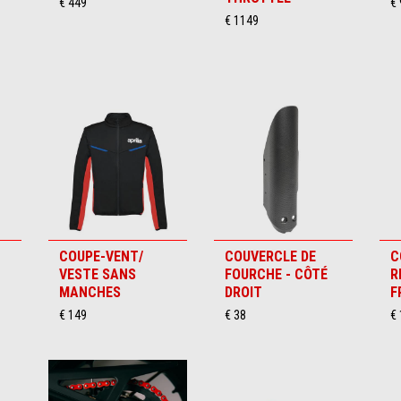
€ 449
€ 
€ 1149
COUPE-VENT/
COUVERCLE DE
C
VESTE SANS
FOURCHE - CÔTÉ
R
MANCHES
DROIT
F
€ 149
€ 38
€