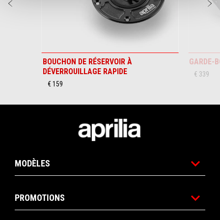
Précédent
S
BOUCHON DE RÉSERVOIR À
GARDE-B
DÉVERROUILLAGE RAPIDE
€ 339
€ 159
Pied de page
MODÈLES
PROMOTIONS