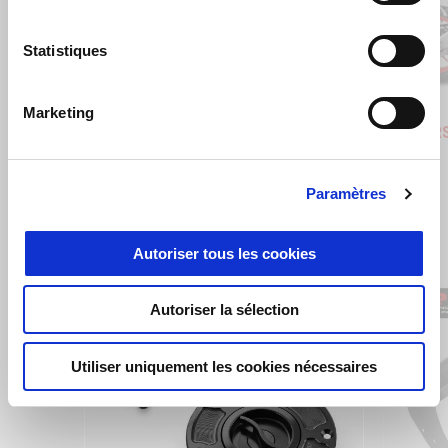
Précédent
S
Statistiques
Blue Marlin
Venom Yellow
Blue Ma
Ven
Marketing
Aprilia RS 660
Aprilia R
€ 10900
€ 11900
€ 10900
Paramètres
VOIR TOUT
Autoriser tous les cookies
Item
1
of
Autoriser la sélection
6
Utiliser uniquement les cookies nécessaires