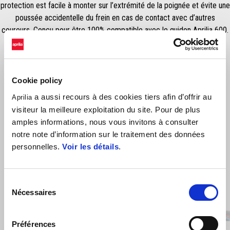
protection est facile à monter sur l’extrémité de la poignée et évite une
poussée accidentelle du frein en cas de contact avec d’autres
coureurs. Conçu pour être 100% compatible avec le guidon Aprilia 600.
Elle est facile à régler et n'interfère pas avec la manipulation des
leviers. Pour usage sur piste uniquement.
Cookie policy
a aussi recours à des cookies tiers afin d’offrir au
Aprilia
visiteur la meilleure exploitation du site. Pour de plus
amples informations, nous vous invitons à consulter
notre note d’information sur le traitement des données
personnelles.
Voir les détails
.
Sélection
Item
1
Nécessaires
du
of
6
consentement
Préférences