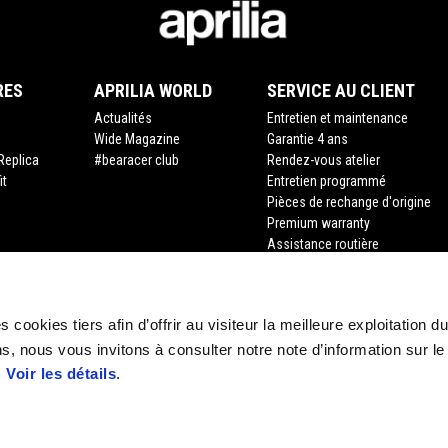
RES
APRILIA WORLD
SERVICE AU CLIENT
Actualités
Entretien et maintenance
Wide Magazine
Garantie 4 ans
Replica
#bearacer club
Rendez-vous atelier
it
Entretien programmé
Pièces de rechange d'origine
Premium warranty
Assistance routière
Financement
Assurance
Recyclage des véhicules hors d
 cookies tiers afin d’offrir au visiteur la meilleure exploitation du
Demande de documents
s, nous vous invitons à consulter notre note d’information sur le
.
Voir les détails
.