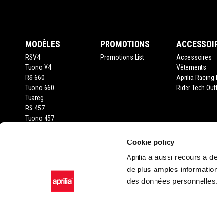
Pied de page
MODÈLES
PROMOTIONS
ACCESSOI
RSV4
Promotions List
Accessoires
Tuono V4
Vêtements
RS 660
Aprilia Racing 
Tuono 660
Rider Tech Outf
Tuareg
RS 457
Tuono 457
RS 125
Tuono 125
Cookie policy
SX 125
a aussi recours à des
Aprilia
RX 125
de plus amples information
SR GT 400
SR GT 125
des données personnelles
SXR 50