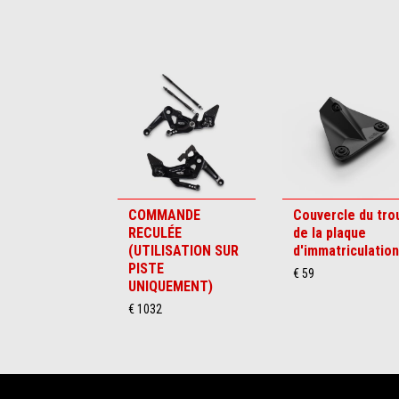
Item
1
of
6
COMMANDE
Couvercle du tro
RECULÉE
de la plaque
(UTILISATION SUR
d'immatriculation
PISTE
€ 59
UNIQUEMENT)
€ 1032