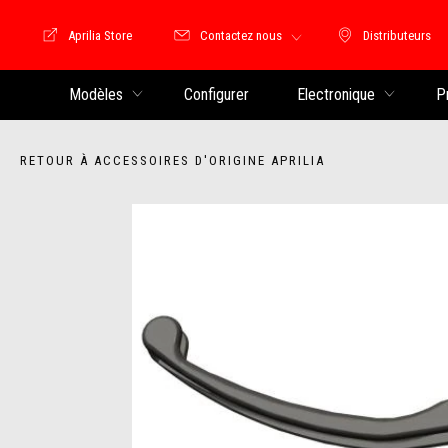
Aprilia Store
Contactez nous
Distributeurs
Store Motoguzzi
Distributeu
Modèles
Configurer
Electronique
P
RETOUR À ACCESSOIRES D'ORIGINE APRILIA