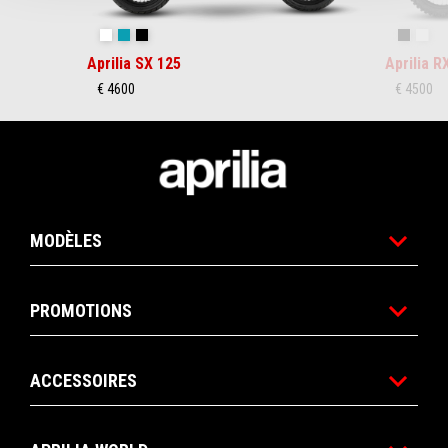
Cubozoa White
Tarantula Blue
Varanus Black
Varanus
Cub
Aprilia SX 125
Aprilia R
€ 4600
€ 4500
Pied de page
MODÈLES
PROMOTIONS
ACCESSOIRES