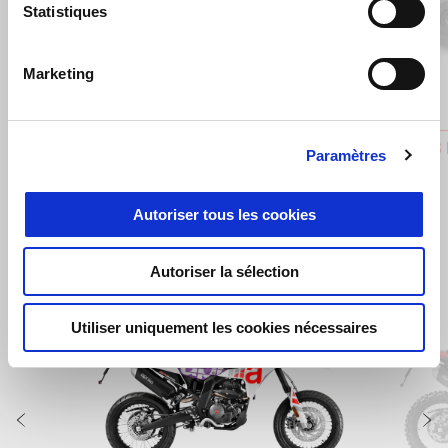
Statistiques
Précédent
S
Marketing
BRAKE PROTECTION
CACHES 
Paramètres
€ 169
€ 66
Autoriser tous les cookies
Autoriser la sélection
Item
1
of
2
Utiliser uniquement les cookies nécessaires
Précédent
S