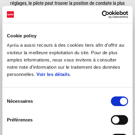
réglages, le pilote peut trouver la position de conduite la plus
confortable. N.B. : Non homologué pour la circulation routière
Cookie policy
a aussi recours à des cookies tiers afin d’offrir au
Aprilia
visiteur la meilleure exploitation du site. Pour de plus
amples informations, nous vous invitons à consulter
notre note d’information sur le traitement des données
personnelles.
Voir les détails
.
VOIR TOUT
Item
1
Sélection
of
6
Nécessaires
du
consentement
Préférences