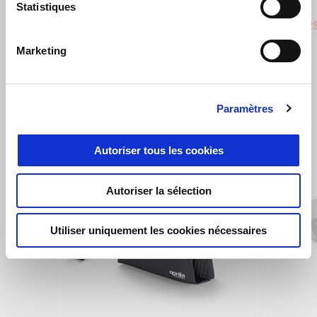
Stingray Blue
Poison Yellow
Shaked
Statistiques
Aprilia RSV4 1100
Aprilia 
€ 22100
€ 27100
Marketing
VOIR TOUT
Paramètres
Item
1
of
Autoriser tous les cookies
6
Autoriser la sélection
Utiliser uniquement les cookies nécessaires
Précédent
S