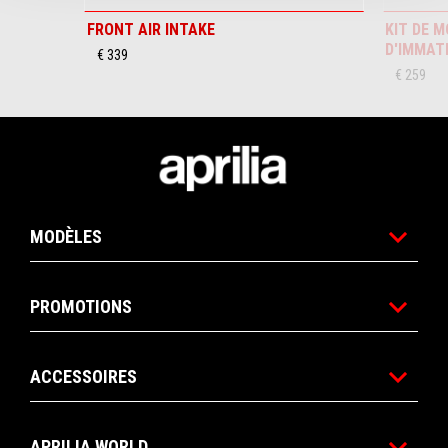
FRONT AIR INTAKE
KIT DE 
D'IMMAT
€ 339
€ 259
Pied de page
MODÈLES
PROMOTIONS
ACCESSOIRES
APRILIA WORLD