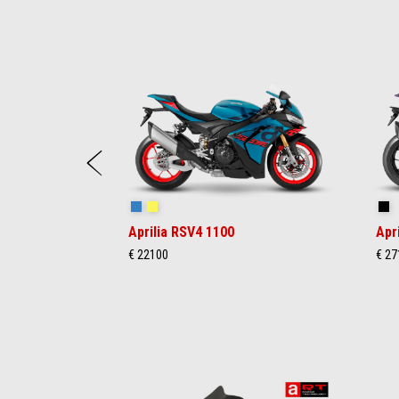
Item
1
of
6
Précédent
Stingray Blue
Poison Yellow
Sh
Aprilia RSV4 1100
Apr
€ 22100
€ 27
Item
1
of