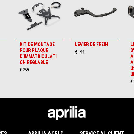
KIT DE MONTAGE
LEVIER DE FREIN
L
POUR PLAQUE
D
€ 199
D'IMMATRICULATI
A
ON RÉGLABLE
A
U
€ 259
U
€
RES
APRILIA WORLD
SERVICE AU CLIENT