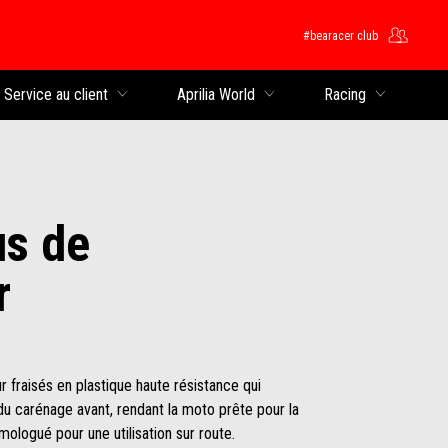
#bearacer club
rincipal
Service au client
Aprilia World
Racing
us de
r
 fraisés en plastique haute résistance qui
du carénage avant, rendant la moto prête pour la
omologué pour une utilisation sur route.