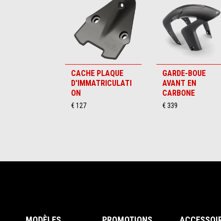
6
CACHE PLAQUE
GARDE-BOUE
D'IMMATRICULATI
AVANT EN
ON
CARBONE
€ 127
€ 339
Pied de page
MODÈLES
PROMOTIONS
ACCESSOI