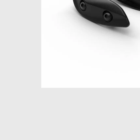
Item
1
of
1