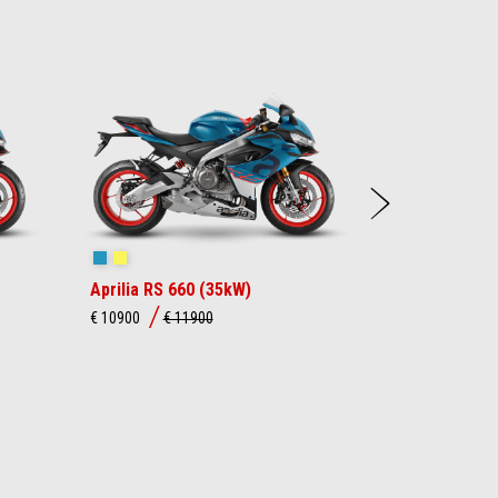
Suiva
Blue Marlin
Venom Yellow
Aprilia RS 660 (35kW)
€ 10900
€ 11900