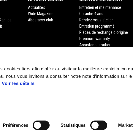
Actualités
Entretien et maintenance
Wide Magazine
Garantie 4 ans
Replica
#bearacer club
Rendez-vous atelier
it
Entretien programmé
Pièces de rechange d'origine
Premium warranty
Assistance routière
Financement
Assurance
Recyclage des véhicules hors d
 cookies tiers afin d’offrir au visiteur la meilleure exploitation du
Demande de documents
s, nous vous invitons à consulter notre note d’information sur le
.
Voir les détails
.
Préférences
Statistiques
Market
e legale Viale Rinaldo Piaggio, 25 56025 Pontedera (PI) Tel. +39 0587.2721