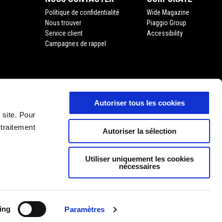
Politique de confidentialité
Wide Magazine
Nous trouver
Piaggio Group
Service client
Accessibility
Campagnes de rappel
Autoriser tous les cookies
'usage
 site. Pour
 traitement
Autoriser la sélection
Utiliser uniquement les cookies
nécessaires
FR
SÉLECTIONNEZ VOTRE SITE WEB NATIONAL
ing
Paramètres
11 P. Iva 01551260506