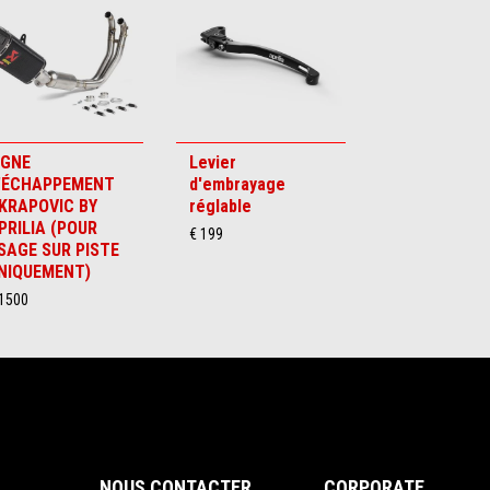
IGNE
Levier
'ÉCHAPPEMENT
d'embrayage
KRAPOVIC BY
réglable
PRILIA (POUR
€ 199
SAGE SUR PISTE
NIQUEMENT)
 1500
NOUS CONTACTER
CORPORATE