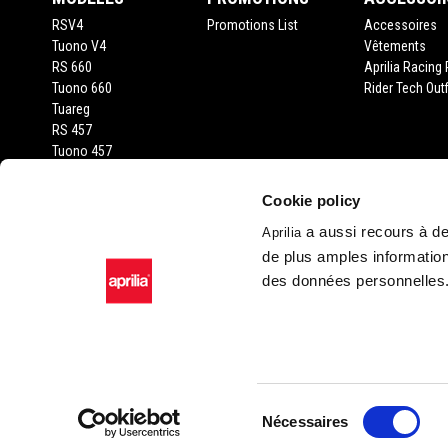
RSV4
Promotions List
Accessoires
Tuono V4
Vêtements
RS 660
Aprilia Racing 
Tuono 660
Rider Tech Outf
Tuareg
RS 457
Tuono 457
RS 125
Tuono 125
Cookie policy
SX 125
a aussi recours à des
Aprilia
RX 125
de plus amples information
SR GT 400
SR GT 125
des données personnelles
SXR 50
Facebook
Instagram
Twitter
YouTube
Sélection
Nécessaires
du
Piaggio & C. SpA Sed