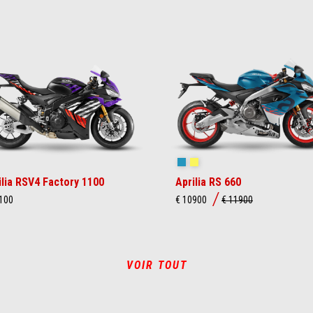
akedown Indigo
Blue Marlin
Venom Yellow
ilia RSV4 Factory 1100
Aprilia RS 660
100
€ 10900
€ 11900
VOIR TOUT