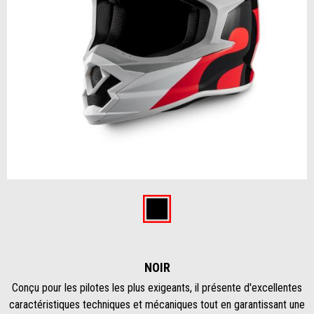
Précédent
Sui
Item
1
of
Noir
3
NOIR
Conçu pour les pilotes les plus exigeants, il présente d'excellentes
caractéristiques techniques et mécaniques tout en garantissant une