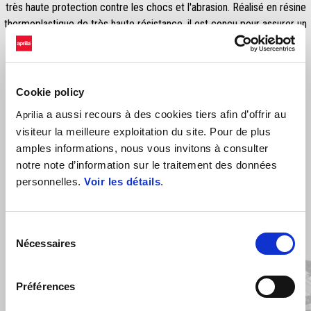
très haute protection contre les chocs et l'abrasion. Réalisé en résine
thermoplastique de très haute résistance, il est conçu pour assurer un
maximum de confort au pilote.
Cookie policy
a aussi recours à des cookies tiers afin d’offrir au
Aprilia
visiteur la meilleure exploitation du site. Pour de plus
amples informations, nous vous invitons à consulter
notre note d’information sur le traitement des données
personnelles.
Voir les détails
.
Item
1
Sélection
of
9
Nécessaires
du
consentement
Préférences
Précédent
S