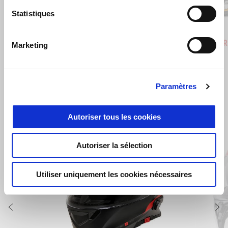
Statistiques
Hailstorm White
Tornado Green
Rally
Tuareg 660
Tuareg R
Marketing
€ 10800
€ 12300
€ 12600
Paramètres
VOIR TOUT
Autoriser tous les cookies
Item
1
of
6
Autoriser la sélection
Utiliser uniquement les cookies nécessaires
Précédent
S