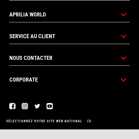
APRILIA WORLD
SERVICE AU CLIENT
NOUS CONTACTER
CORPORATE
Facebook
Instagram
Twitter
YouTube
FR
SÉLECTIONNEZ VOTRE SITE WEB NATIONAL
Piaggio & C. SpA Sede legale Viale Rinaldo Piaggio, 25 56025