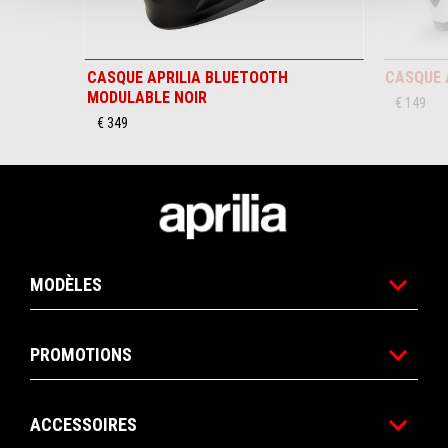
CASQUE APRILIA BLUETOOTH
CASQUE 
MODULABLE NOIR
€ 149
€ 349
Pied de page
MODÈLES
PROMOTIONS
ACCESSOIRES