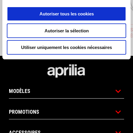
Autoriser tous les cookies
JANTE AVANT EN ALUMINIUM NOIR
KIT D'I
Autoriser la sélection
FORGÉ
MULTIMÉ
€ 1469
€ 29
Utiliser uniquement les cookies nécessaires
Pied de page
MODÈLES
PROMOTIONS
ACCESSOIRES