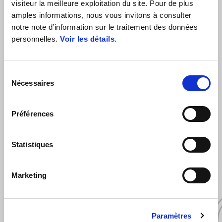
visiteur la meilleure exploitation du site. Pour de plus
amples informations, nous vous invitons à consulter
notre note d’information sur le traitement des données
personnelles.
Voir les détails
.
Sélection
Nécessaires
du
consentement
VOIR TOUT
Préférences
Item
1
of
6
Statistiques
Marketing
Précédent
S
Paramètres