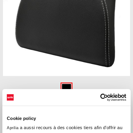
Item
1
of
Noir
1
NOIR
Cookie policy
Dosseret optionnel fabriqué avec le même matériau/couleur que la
a aussi recours à des cookies tiers afin d’offrir au
Aprilia
selle d'origine du véhicule. Vendu séparément du top case.