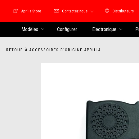
Aprilia Store
Contactez nous
Distributeurs
Store Motoguzzi
Distributeu
Modèles
Configurer
Electronique
P
RETOUR À ACCESSOIRES D'ORIGINE APRILIA