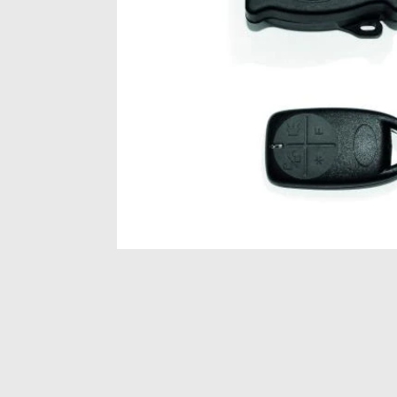
Item
1
of
1