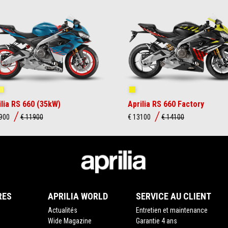
ue Marlin
Venom Yellow
Shakedown Yellow
ilia RS 660 (35kW)
Aprilia RS 660 Factory
0900
€ 11900
€ 13100
€ 14100
RES
APRILIA WORLD
SERVICE AU CLIENT
Actualités
Entretien et maintenance
Wide Magazine
Garantie 4 ans