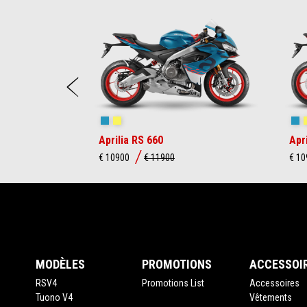
Item
1
of
16
Précédent
Blue Marlin
Venom Yellow
Bl
Aprilia RS 660
Apr
€ 10900
€ 11900
€ 1
Pied de page
MODÈLES
PROMOTIONS
ACCESSOI
RSV4
Promotions List
Accessoires
Tuono V4
Vêtements