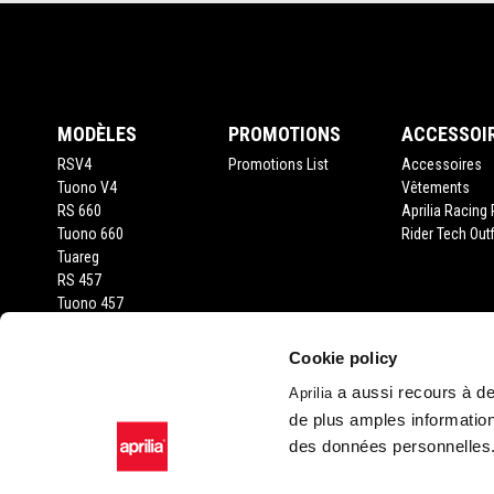
Pied de page
MODÈLES
PROMOTIONS
ACCESSOI
RSV4
Promotions List
Accessoires
Tuono V4
Vêtements
RS 660
Aprilia Racing 
Tuono 660
Rider Tech Outf
Tuareg
RS 457
Tuono 457
RS 125
Tuono 125
Cookie policy
SX 125
a aussi recours à des
Aprilia
RX 125
de plus amples information
SR GT 400
SR GT 125
des données personnelles
SXR 50