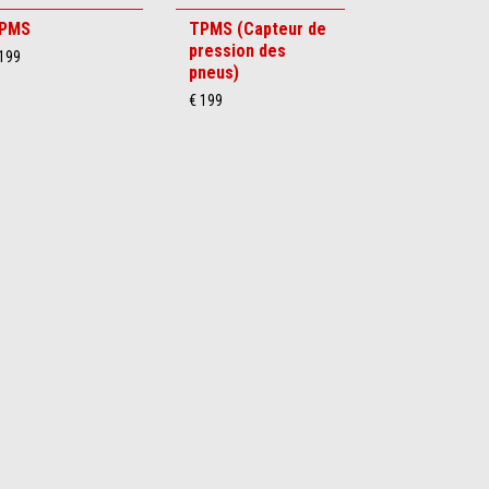
PMS
TPMS (Capteur de
pression des
 199
pneus)
€ 199