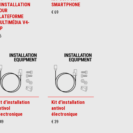
'INSTALLATION
SMARTPHONE
OUR
€ 69
LATEFORME
ULTIMÉDIA V4-
P
6
it d’installation
Kit d’installation
ntivol
antivol
lectronique
électronique
49
€ 39