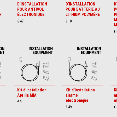
D'INSTALLATION
D'INSTALLATION
D
POUR ANTIVOL
POUR BATTERIE AU
P
R
ÉLECTRONIQUE
LITHIUM POLYMÈRE
P
M
€ 47
€ 10
M
€ 
Kit d’installation
Kit d’installation
K
Aprilia MIA
alarme
a
électronique
é
€ 9
€ 49
€ 