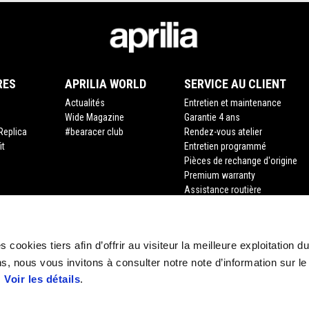
RES
APRILIA WORLD
SERVICE AU CLIENT
Actualités
Entretien et maintenance
Wide Magazine
Garantie 4 ans
Replica
#bearacer club
Rendez-vous atelier
it
Entretien programmé
Pièces de rechange d'origine
Premium warranty
Assistance routière
Financement
Assurance
Recyclage des véhicules hors d
 cookies tiers afin d’offrir au visiteur la meilleure exploitation du
Demande de documents
s, nous vous invitons à consulter notre note d’information sur le
.
Voir les détails
.