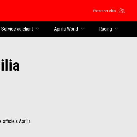
#bearacer club
rincipal
Service au client
Aprilia World
Racing
ilia
officiels Aprilia