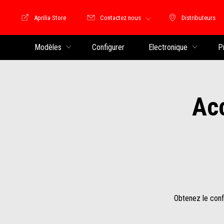
Aprilia Store
Contactez nous
Distributeurs
Store Motoguzzi
Distributeu
Modèles
Configurer
Electronique
P
Acc
Obtenez le confo