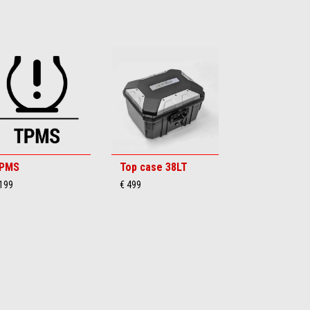
PMS
Top case 38LT
 199
€ 499