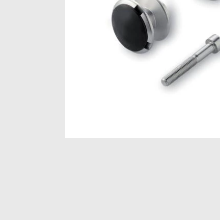
Item
1
of
1