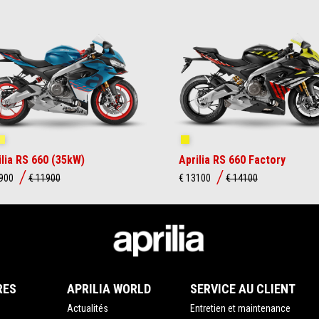
ue Marlin
Venom Yellow
Shakedown Yellow
ilia RS 660 (35kW)
Aprilia RS 660 Factory
0900
€ 11900
€ 13100
€ 14100
RES
APRILIA WORLD
SERVICE AU CLIENT
Actualités
Entretien et maintenance