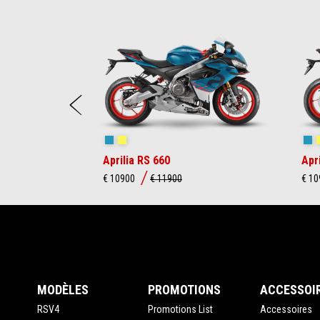
Item
1
of
6
Précédent
Blue Marlin
Venom Yellow
Bl
Aprilia RS 660
Apr
€ 10900
€ 11900
€ 1
Pied de page
MODÈLES
PROMOTIONS
ACCESSOI
RSV4
Promotions List
Accessoires