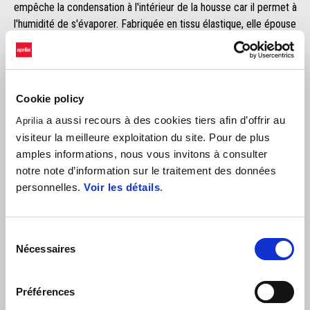
empêche la condensation à l'intérieur de la housse car il permet à
l'humidité de s'évaporer. Fabriquée en tissu élastique, elle épouse
parfaitement les formes du véhicule. Coloris rouge avec logo Aprilia
imprimé.
Cookie policy
a aussi recours à des cookies tiers afin d’offrir au
Aprilia
visiteur la meilleure exploitation du site. Pour de plus
amples informations, nous vous invitons à consulter
notre note d’information sur le traitement des données
personnelles.
Voir les détails
.
VOIR TOUT
Sélection
Item
Nécessaires
1
du
of
6
consentement
Préférences