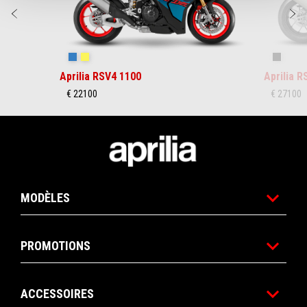
Précédent
S
Stingray Blue
Poison Yellow
Shaked
Aprilia RSV4 1100
Aprilia 
€ 22100
€ 27100
Pied de page
MODÈLES
PROMOTIONS
ACCESSOIRES