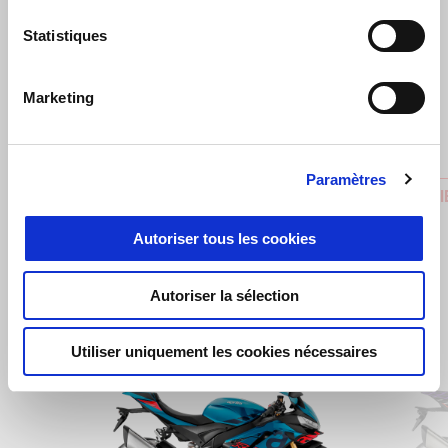
Statistiques
Précédent
S
Marketing
Paramètres
Autocollants pour roues
BATTERI
€ 19
€ 338
Autoriser tous les cookies
Autoriser la sélection
Item
Utiliser uniquement les cookies nécessaires
1
of
8