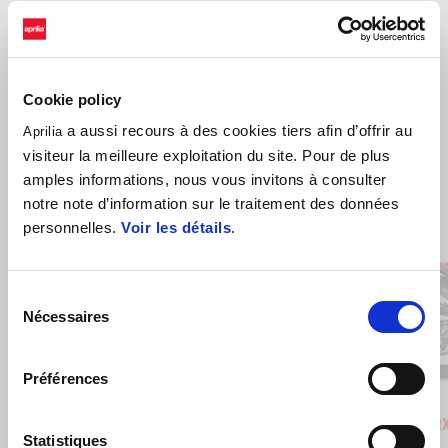
Cookie policy
a aussi recours à des cookies tiers afin d’offrir au
Aprilia
visiteur la meilleure exploitation du site. Pour de plus
amples informations, nous vous invitons à consulter
notre note d’information sur le traitement des données
Item
1
of
personnelles.
Voir les détails
.
2
Sélection
Nécessaires
du
Précédent
S
consentement
Préférences
Cubozoa White
Tarantula Blue
Varanus Black
Varanus
Cub
Aprilia SX 125
Aprilia R
Statistiques