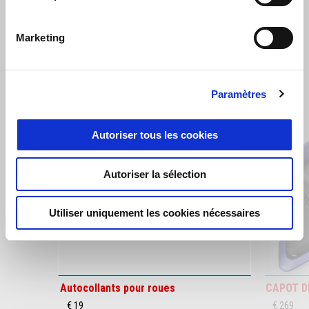
€ 4600
€ 4500
Marketing
VOIR TOUT
Item
Paramètres
1
of
6
Autoriser tous les cookies
Autoriser la sélection
Précédent
S
Utiliser uniquement les cookies nécessaires
Autocollants pour roues
CAPOT D
€ 19
€ 269