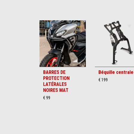
Item
1
of
6
BARRES DE
Béquille centrale
PROTECTION
€ 199
LATÉRALES
NOIRES MAT
€ 99