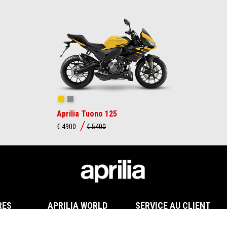
Viper Yellow
Mamba Grey
Aprilia Tuono 125
€ 4900
€ 5400
RES
APRILIA WORLD
SERVICE AU CLIENT
Actualités
Entretien et maintenance