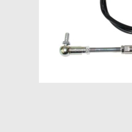
Item
1
of
1