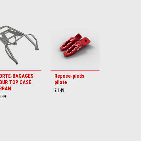
ORTE-BAGAGES
Repose-pieds
OUR TOP CASE
pilote
RBAN
€ 149
 299