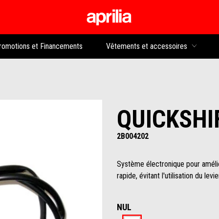
Aller au contenu p
rs
romotions et Financements
Vêtements et accessoires
QUICKSHI
2B004202
Système électronique pour amélio
rapide, évitant l'utilisation du lev
NUL