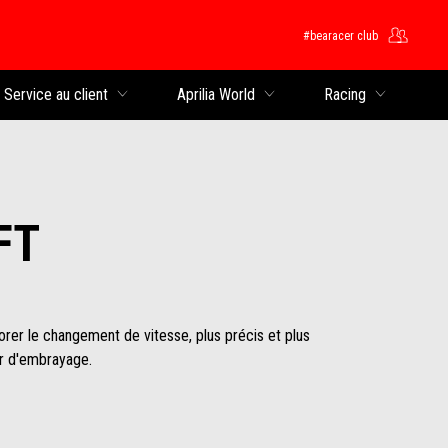
#bearacer club
rincipal
Service au client
Aprilia World
Racing
FT
rer le changement de vitesse, plus précis et plus
ier d'embrayage.