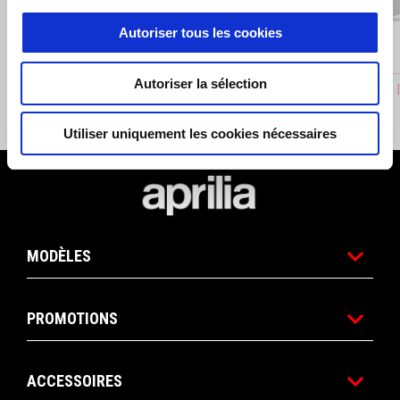
Autoriser tous les cookies
Autoriser la sélection
Béquille centrale
HOUSSE 
€ 199
€ 99
Utiliser uniquement les cookies nécessaires
Pied de page
MODÈLES
PROMOTIONS
ACCESSOIRES