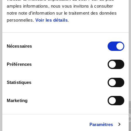
amples informations, nous vous invitons à consulter
notre note d’information sur le traitement des données
personnelles.
Voir les détails
.
Sélection
Nécessaires
du
consentement
VOIR TOUT
Préférences
Item
1
of
Statistiques
6
Marketing
Précédent
S
Paramètres