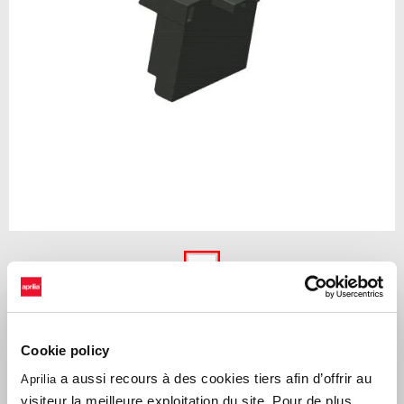
Item
1
of
Nul
1
NUL
Cookie policy
Kit d'installation pour permettre le montage de la batterie au lithium
a aussi recours à des cookies tiers afin d’offrir au
Aprilia
polymère.
visiteur la meilleure exploitation du site. Pour de plus