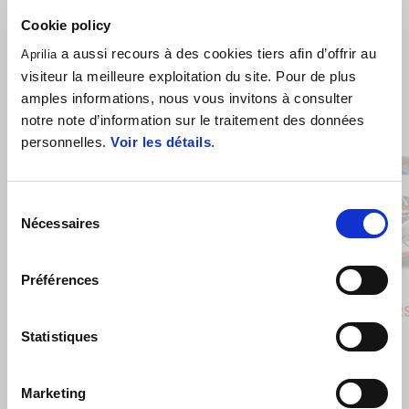
Cookie policy
a aussi recours à des cookies tiers afin d’offrir au
Aprilia
visiteur la meilleure exploitation du site. Pour de plus
amples informations, nous vous invitons à consulter
Item
notre note d’information sur le traitement des données
1
of
6
personnelles.
Voir les détails
.
Sélection
Nécessaires
Précédent
S
du
consentement
Préférences
Blue Marlin
Venom Yellow
Blue Ma
Ven
Aprilia RS 660
Aprilia R
€ 10900
€ 11900
€ 10900
Statistiques
Marketing