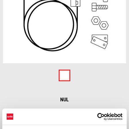
Item
1
of
Nul
1
NUL