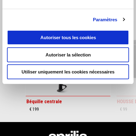
VOIR TOUT
Item
1
Paramètres
of
6
Autoriser tous les cookies
Autoriser la sélection
Précédent
S
Utiliser uniquement les cookies nécessaires
Béquille centrale
HOUSSE 
€ 199
€ 99
Pied de page