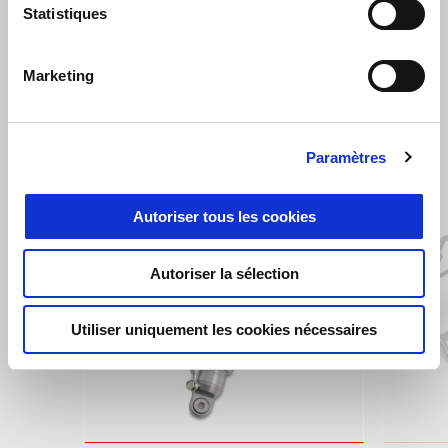
Statistiques
Marketing
VOIR TOUT
Paramètres
Item
1
of
6
Autoriser tous les cookies
Autoriser la sélection
Utiliser uniquement les cookies nécessaires
Précédent
S