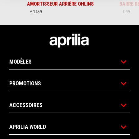
AMORTISSEUR ARRIÈRE OHLINS
BARRE D
€ 1459
€ 99
Pied de page
MODÈLES
PROMOTIONS
ACCESSOIRES
APRILIA WORLD