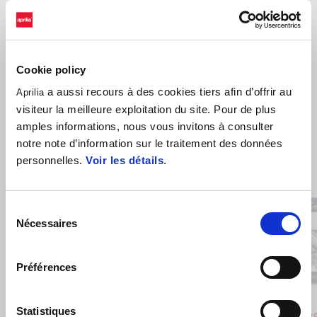
Cookie policy
a aussi recours à des cookies tiers afin d’offrir au
Aprilia
visiteur la meilleure exploitation du site. Pour de plus
amples informations, nous vous invitons à consulter
notre note d’information sur le traitement des données
personnelles.
Voir les détails
.
Item
1
of
4
Sélection
Nécessaires
du
consentement
Précédent
S
Préférences
Stingray Blue
Poison Yellow
Shaked
Statistiques