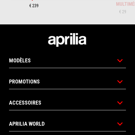
MULTIMÉ
€ 239
€ 29
Pied de page
MODÈLES
PROMOTIONS
ACCESSOIRES
APRILIA WORLD