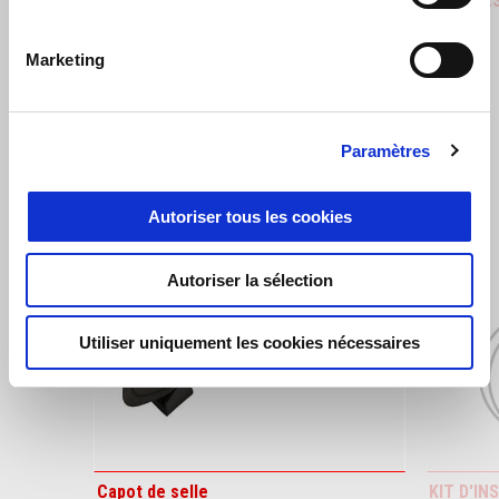
Aprilia RSV4 1100
Aprilia 
€ 22100
€ 27100
Marketing
VOIR TOUT
Paramètres
Item
1
of
6
Autoriser tous les cookies
Autoriser la sélection
Utiliser uniquement les cookies nécessaires
Précédent
S
Capot de selle
KIT D'I