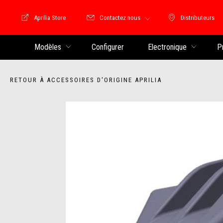
Aprilia Store
Contactez nous
Distributeurs
Store Motoguzzi
Distributeu
Modèles
Configurer
Electronique
P
RETOUR À ACCESSOIRES D'ORIGINE APRILIA