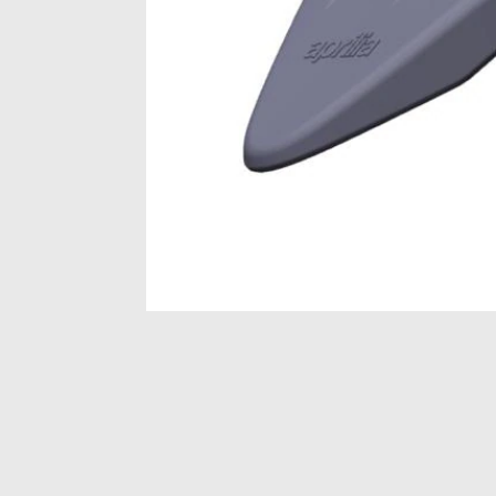
Item
1
of
1