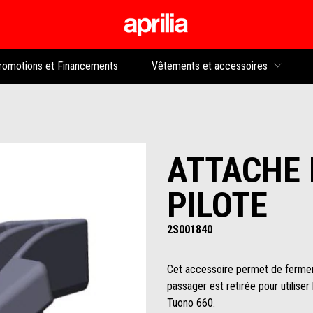
Aller au contenu p
rs
romotions et Financements
Vêtements et accessoires
ATTACHE 
PILOTE
2S001840
Cet accessoire permet de fermer et
passager est retirée pour utilise
Tuono 660.