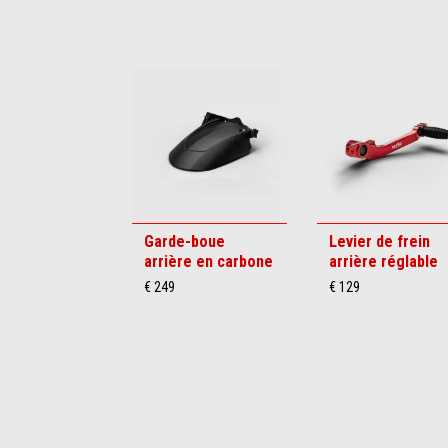
Item
1
of
6
Garde-boue
Levier de frein
arrière en carbone
arrière réglable
€ 249
€ 129