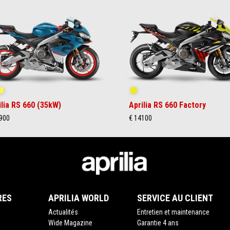
ue Marlin
Venom Yellow
Shakedown Yellow
ilia RS 660 (35kW)
Aprilia RS 660 Factory
900
€ 14100
RES
APRILIA WORLD
SERVICE AU CLIENT
Actualités
Entretien et maintenance
Wide Magazine
Garantie 4 ans