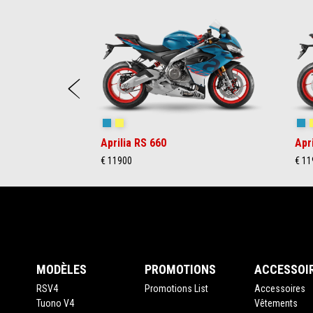
Item
1
of
6
Précédent
Blue Marlin
Venom Yellow
Bl
Aprilia RS 660
Apr
€ 11900
€ 11
Pied de page
MODÈLES
PROMOTIONS
ACCESSOI
RSV4
Promotions List
Accessoires
Tuono V4
Vêtements