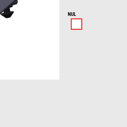
NUL
Nul