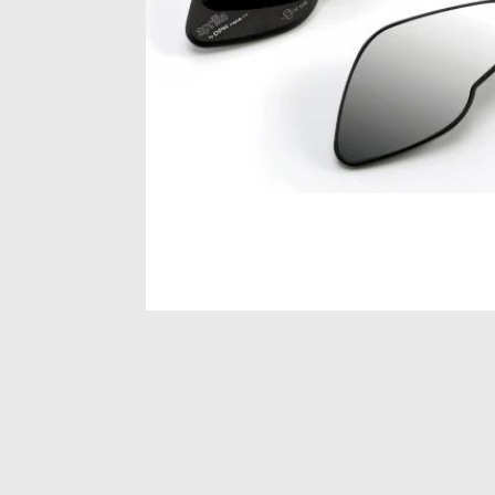
Item
1
of
1