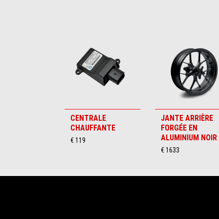
Item
1
of
6
CENTRALE
JANTE ARRIÈRE
CHAUFFANTE
FORGÉE EN
ALUMINIUM NOIR
€ 119
€ 1633
Pied de page