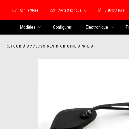
Aprilia Store
Contactez nous
Distributeurs
Store Motoguzzi
Distributeu
Modèles
Configurer
Electronique
P
RETOUR À ACCESSOIRES D'ORIGINE APRILIA