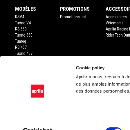
MODÈLES
PROMOTIONS
ACCESSOI
RSV4
Promotions List
Accessoires
Tuono V4
Vêtements
RS 660
Aprilia Racing 
Tuono 660
Rider Tech Outf
Tuareg
RS 457
Tuono 457
RS 125
Tuono 125
Cookie policy
SX 125
a aussi recours à des
Aprilia
RX 125
de plus amples information
SR GT 400
SR GT 125
des données personnelles
SXR 50
Facebook
Instagram
Twitter
YouTube
Sélection