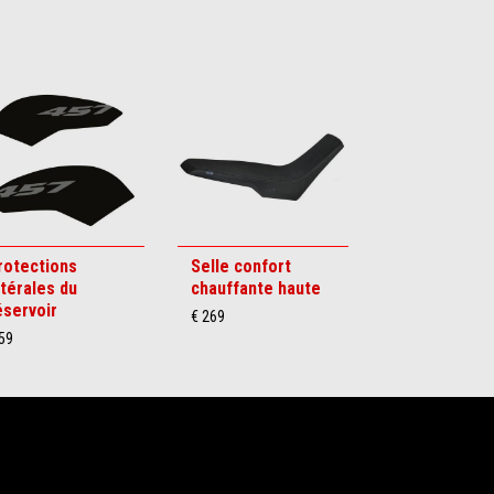
rotections
Selle confort
atérales du
chauffante haute
éservoir
€ 269
59