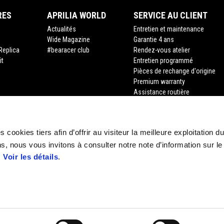
RES
APRILIA WORLD
SERVICE AU CLIENT
Actualités
Entretien et maintenance
Wide Magazine
Garantie 4 ans
Replica
#bearacer club
Rendez-vous atelier
it
Entretien programmé
Pièces de rechange d'origine
Premium warranty
Assistance routière
Financement
Assurance
Recyclage des véhicules hors d
 cookies tiers afin d’offrir au visiteur la meilleure exploitation du
Demande de documents
s, nous vous invitons à consulter notre note d’information sur le
.
Voir les détails
.