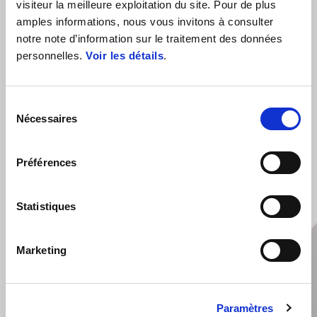
visiteur la meilleure exploitation du site. Pour de plus
amples informations, nous vous invitons à consulter
notre note d’information sur le traitement des données
personnelles.
Voir les détails
.
Sélection
Nécessaires
du
consentement
VOIR TOUT
Préférences
Item
1
of
6
Statistiques
Marketing
Précédent
S
Paramètres