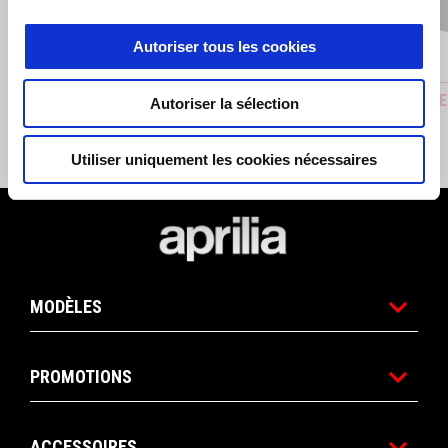
Autoriser tous les cookies
BÉQUILLE LATÉRALE
DOSSERET
Autoriser la sélection
rouges)
€ 39
€ 99
Utiliser uniquement les cookies nécessaires
Pied de page
MODÈLES
PROMOTIONS
ACCESSOIRES