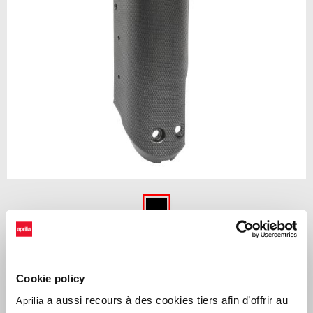
Item
1
of
Carbon
1
CARBON
Cookie policy
Couvercle de fourche en carbone pour accentuer l'esprit sportif de
a aussi recours à des cookies tiers afin d’offrir au
Aprilia
votre véhicule.