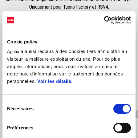
Uniquement pour Tuono Factory et RSV4.
Cookie policy
a aussi recours à des cookies tiers afin d’offrir au
Aprilia
visiteur la meilleure exploitation du site. Pour de plus
amples informations, nous vous invitons à consulter
notre note d’information sur le traitement des données
VOIR TOUT
personnelles.
Voir les détails
.
Item
1
of
6
Sélection
Nécessaires
du
consentement
Préférences