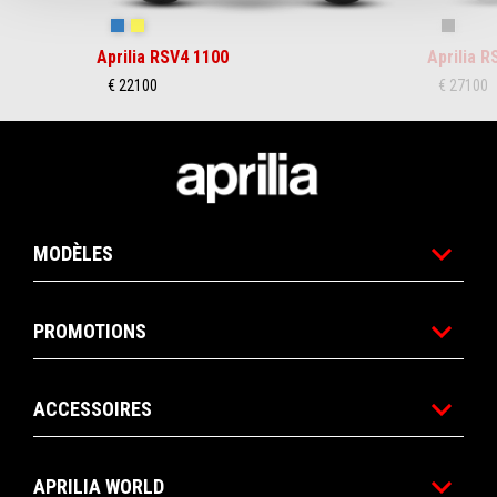
Stingray Blue
Poison Yellow
Shaked
Aprilia RSV4 1100
Aprilia 
€ 22100
€ 27100
Pied de page
MODÈLES
PROMOTIONS
ACCESSOIRES
APRILIA WORLD