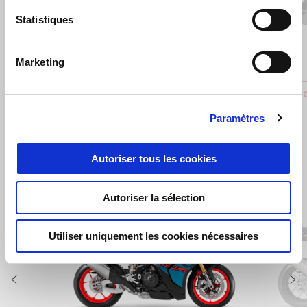
Précédent
S
Statistiques
Marketing
Levier de frein arrière réglable
Protectio
€ 129
€ 69
Paramètres
Autoriser tous les cookies
Item
Autoriser la sélection
1
of
4
Utiliser uniquement les cookies nécessaires
Précédent
S