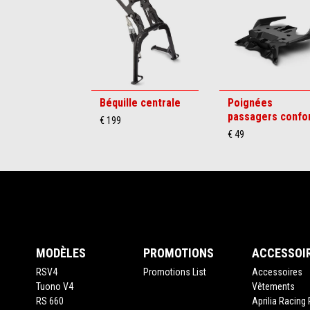
6
Béquille centrale
Poignées
passagers confo
€ 199
€ 49
Pied de page
MODÈLES
PROMOTIONS
ACCESSOI
RSV4
Promotions List
Accessoires
Tuono V4
Vêtements
RS 660
Aprilia Racing 