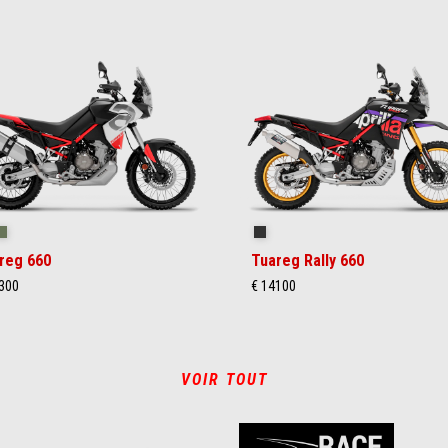
ilstorm White
Tornado Green
Rally
reg 660
Tuareg Rally 660
300
€ 14100
VOIR TOUT