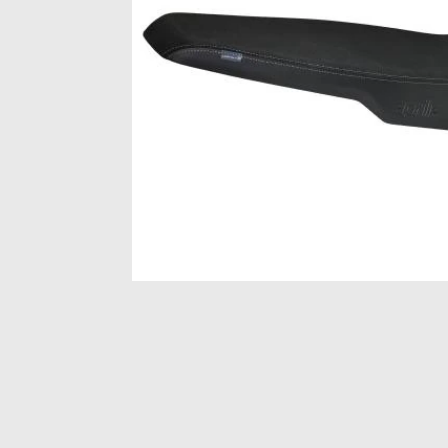
Item
1
of
1