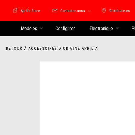
Aprilia Store
Contactez nous
Distributeurs
Store Motoguzzi
Distributeu
Modèles
Configurer
Electronique
P
RETOUR À ACCESSOIRES D'ORIGINE APRILIA