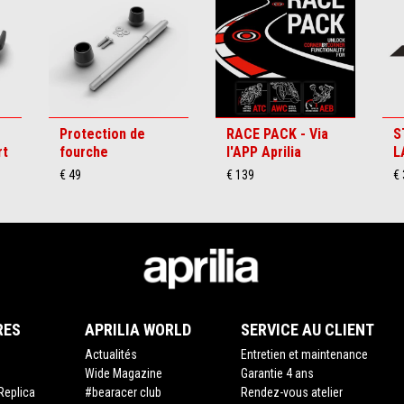
Protection de
RACE PACK - Via
S
rt
fourche
l'APP Aprilia
L
€ 49
€ 139
€ 
RES
APRILIA WORLD
SERVICE AU CLIENT
Actualités
Entretien et maintenance
Wide Magazine
Garantie 4 ans
Replica
#bearacer club
Rendez-vous atelier