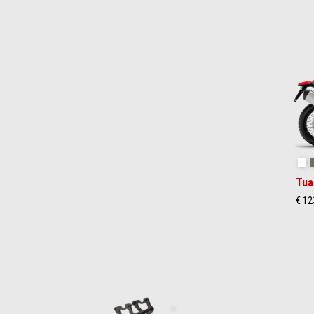
Item
1
of
2
Ha
Tua
€ 12
Item
1
of