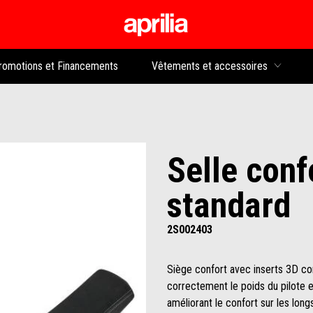
Aller au contenu p
rs
romotions et Financements
Vêtements et accessoires
Selle conf
standard
2S002403
Siège confort avec inserts 3D con
correctement le poids du pilote et
améliorant le confort sur les long