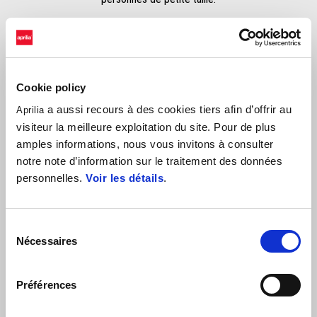
Cookie policy
a aussi recours à des cookies tiers afin d’offrir au
Aprilia
visiteur la meilleure exploitation du site. Pour de plus
amples informations, nous vous invitons à consulter
notre note d’information sur le traitement des données
personnelles.
Voir les détails
.
Item
1
of
1
Sélection
Nécessaires
du
consentement
Préférences
Piranha Red
Puma Gray
Mantis Purple