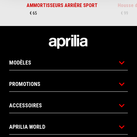
AMMORTISSEURS ARRIÈRE SPORT
Housse d
€ 65
€ 99
Pied de page
MODÈLES
PROMOTIONS
ACCESSOIRES
APRILIA WORLD