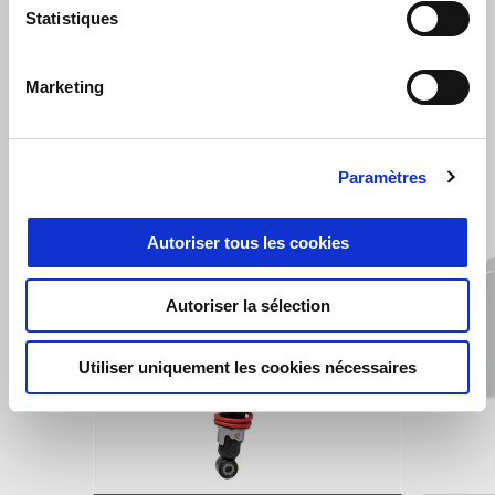
Statistiques
Tuono 457
€ 6700
Marketing
VOIR TOUT
Paramètres
Item
1
of
6
Autoriser tous les cookies
Autoriser la sélection
Utiliser uniquement les cookies nécessaires
Précédent
S