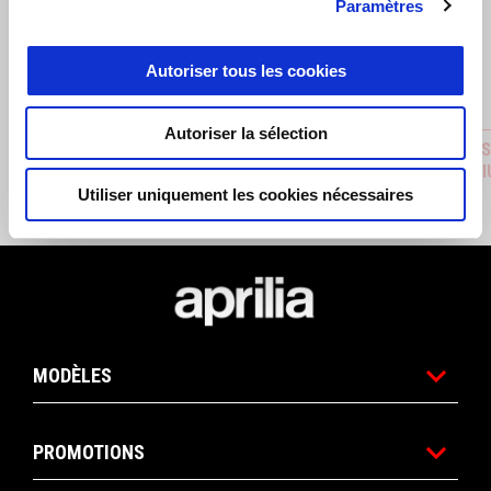
Paramètres
Précédent
S
Autoriser tous les cookies
Autoriser la sélection
CAPOT DE SELLE
KIT D'I
AU LITH
€ 89
Utiliser uniquement les cookies nécessaires
€ 5
Pied de page
MODÈLES
PROMOTIONS