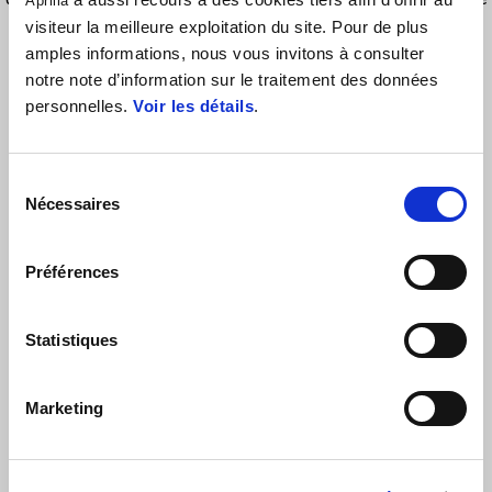
Aprilia
offre un grand confort pendant les trajets de longues distances.
visiteur la meilleure exploitation du site. Pour de plus
amples informations, nous vous invitons à consulter
notre note d’information sur le traitement des données
personnelles.
Voir les détails
.
Sélection
Nécessaires
du
consentement
Préférences
VOIR TOUT
Item
1
Statistiques
of
6
Marketing