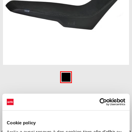
Item
1
of
Noir
1
NOIR
Améliorez le confort de la conduite dans des conditions longues et
extrêmes, avec l'utilisation d'une selle accessoire avec un insert en
Cookie policy
mousse à mémoire de forme. Disponible en 3 configurations
différentes pour régler la hauteur de la selle (+/- 2cm), cet accessoire
a aussi recours à des cookies tiers afin d’offrir au