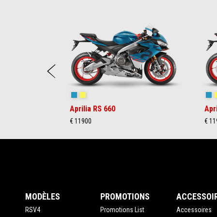
Item
1
of
6
Précédent
Blue Marlin
Venom Yellow
Bl
Aprilia RS 660
Apr
€ 11900
€ 11
Pied de page
MODÈLES
PROMOTIONS
ACCESSOI
RSV4
Promotions List
Accessoires