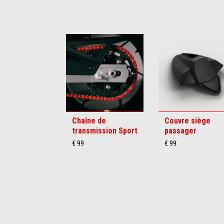
Item
1
of
6
Chaîne de
Couvre siège
transmission Sport
passager
€ 99
€ 99