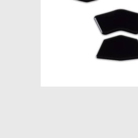
Item
1
of
1