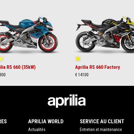
ue Marlin
Venom Yellow
Shakedown Yellow
ilia RS 660 (35kW)
Aprilia RS 660 Factory
900
€ 14100
RES
APRILIA WORLD
SERVICE AU CLIENT
Actualités
Entretien et maintenance