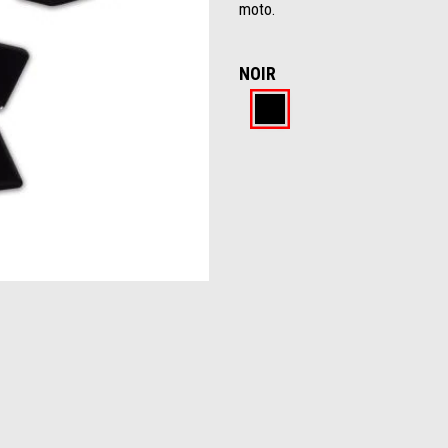
moto.
NOIR
Noir