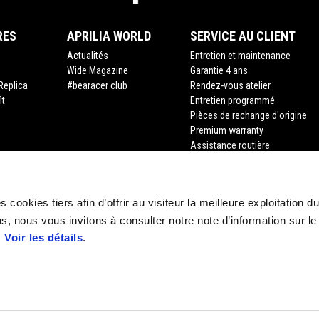
RES
APRILIA WORLD
SERVICE AU CLIENT
Actualités
Entretien et maintenance
Wide Magazine
Garantie 4 ans
Replica
#bearacer club
Rendez-vous atelier
it
Entretien programmé
Pièces de rechange d'origine
Premium warranty
Assistance routière
Financement
Assurance
Recyclage des véhicules hors d
 cookies tiers afin d’offrir au visiteur la meilleure exploitation du
Demande de documents
s, nous vous invitons à consulter notre note d’information sur le
.
Voir les détails
.