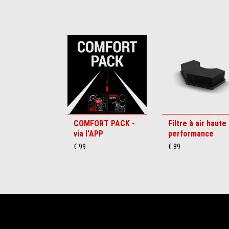
Item
1
of
6
COMFORT PACK -
Filtre à air haute
via l'APP
performance
€ 99
€ 89
Pied de page