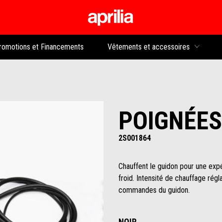
Aller au contenu p
rs
romotions et Financements
Vêtements et accessoires
POIGNÉES
2S001864
Chauffent le guidon pour une exp
froid. Intensité de chauffage régl
commandes du guidon.
NOIR