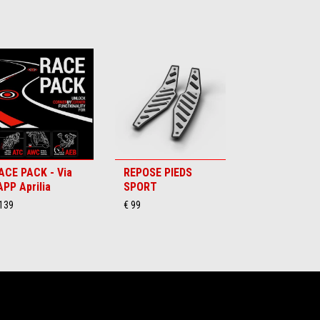
ACE PACK - Via
REPOSE PIEDS
'APP Aprilia
SPORT
 139
€ 99