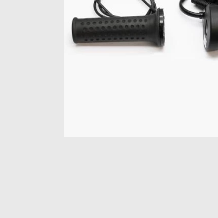
Item
1
of
1