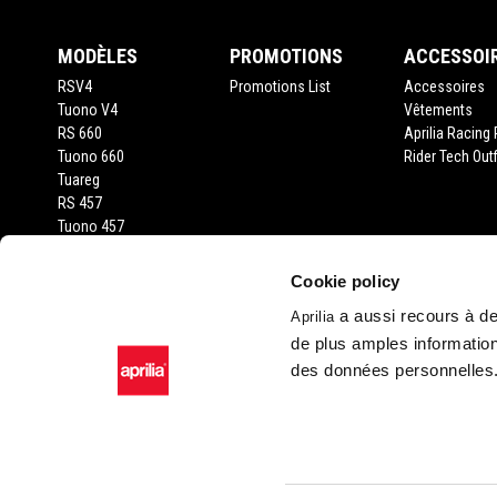
MODÈLES
PROMOTIONS
ACCESSOI
RSV4
Promotions List
Accessoires
Tuono V4
Vêtements
RS 660
Aprilia Racing 
Tuono 660
Rider Tech Outf
Tuareg
RS 457
Tuono 457
RS 125
Tuono 125
Cookie policy
SX 125
a aussi recours à des
Aprilia
RX 125
de plus amples information
SR GT 400
SR GT 125
des données personnelles
SXR 50
Facebook
Instagram
Twitter
YouTube