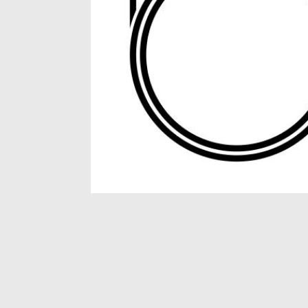
Item
1
of
1