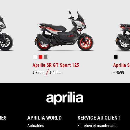
Space White
Red Raceway
Savana Grey
GP Repli
Aprilia SR GT Sport 125
Aprilia 
€ 3500
€ 4500
€ 4599
RES
APRILIA WORLD
SERVICE AU CLIENT
Actualités
Entretien et maintenance