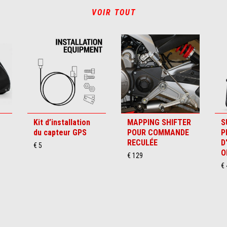
VOIR TOUT
Kit d’installation
MAPPING SHIFTER
S
du capteur GPS
POUR COMMANDE
P
RECULÉE
D
€ 5
O
€ 129
€