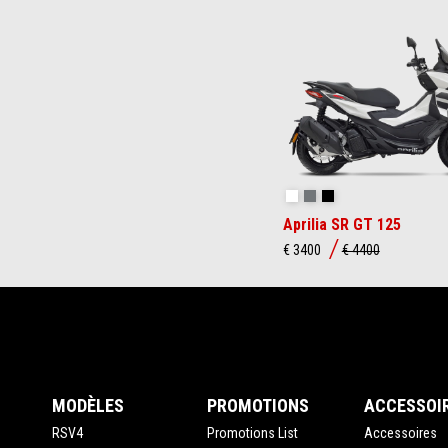
Item
1
of
3
Opalescent Light
Street Grey
Aprilia Black
Aprilia SR GT 125
€ 3400
€ 4400
Pied de page
MODÈLES
PROMOTIONS
ACCESSOI
RSV4
Promotions List
Accessoires