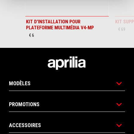
KIT D'INSTALLATION POUR
KIT SUP
PLATEFORME MULTIMÉDIA V4-MP
€ 69
€ 6
Pied de page
MODÈLES
PROMOTIONS
ACCESSOIRES