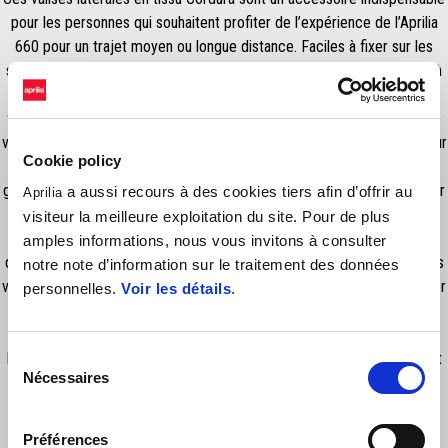
pour les personnes qui souhaitent profiter de l’expérience de l’Aprilia
660 pour un trajet moyen ou longue distance. Faciles à fixer sur les
supports dédiés, ces valises latérales sont sûres et élégantes grâce à
leurs construction semi-rigide et n’affectent pas la maniabilité dû au
faible impact sur l’aérodynamisme du véhicule. La capacité de charge
vous permet d’emporter avec vous tout ce dont vous avez besoin pour
Cookie policy
une semaine de vacances, ou d’avoir toutes vos affaires importantes
grâce à la modulabilité du compartiment intérieur. Vous pouvez monter
a aussi recours à des cookies tiers afin d’offrir au
Aprilia
et retirer ces valises en une seconde grâce au système de fixation
visiteur la meilleure exploitation du site. Pour de plus
rapide qui garantit une forte stabilité des valises sur les supports
amples informations, nous vous invitons à consulter
dédiés. (Support 2S001578 vendu séparément). Le kit de support des
notre note d’information sur le traitement des données
valises latérales comprend de nouveaux repose-pieds pour le passager
personnelles.
Voir les détails
.
pour un confort maximal et une fixation correcte des valises. Valise
latérale gauche Capacité : 16L, valise latérale droite Capacité : 16L.
IMPORTANT : ne peut être monté simultanément avec l'échappement
Sélection
Nécessaires
Akrapovic. Housse de pluie vendue séparément : 2S001841 (DX),
du
2S001842 (SX)
consentement
Préférences