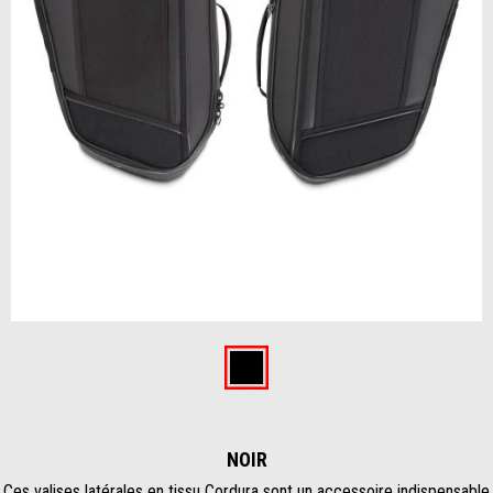
Item
1
of
Noir
1
NOIR
Ces valises latérales en tissu Cordura sont un accessoire indispensable