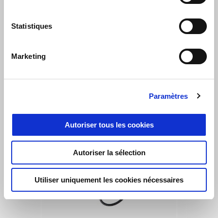
Statistiques
Marketing
VOIR TOUT
Paramètres
Item
1
of
Autoriser tous les cookies
6
Autoriser la sélection
Utiliser uniquement les cookies nécessaires
Précédent
S