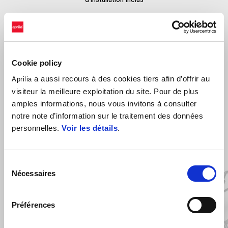
Cookie policy
a aussi recours à des cookies tiers afin d’offrir au
Aprilia
visiteur la meilleure exploitation du site. Pour de plus
amples informations, nous vous invitons à consulter
VOIR TOUT
notre note d’information sur le traitement des données
personnelles.
Voir les détails
.
Item
1
of
6
Sélection
Nécessaires
du
consentement
Préférences
Précédent
S