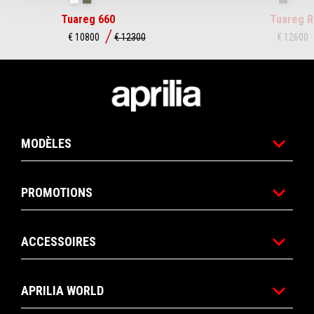
Tuareg 660
Tuareg R
€ 10800
€ 12300
€ 12600
Pied de page
MODÈLES
PROMOTIONS
ACCESSOIRES
APRILIA WORLD