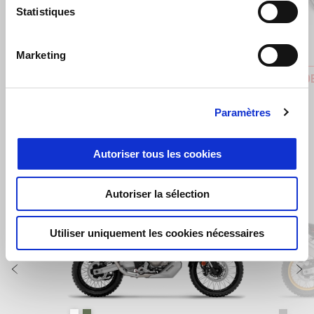
Statistiques
Marketing
BARRE DE PROTECTION
BARRE D
€ 499
€ 99
Paramètres
Autoriser tous les cookies
Item
1
Autoriser la sélection
of
2
Utiliser uniquement les cookies nécessaires
Précédent
S
Hailstorm White
Tornado Green
Rally