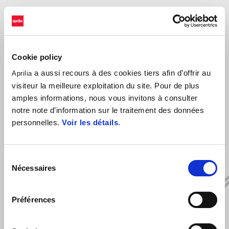
Cookie policy
a aussi recours à des cookies tiers afin d’offrir au
Aprilia
visiteur la meilleure exploitation du site. Pour de plus
amples informations, nous vous invitons à consulter
VOIR TOUT
notre note d’information sur le traitement des données
personnelles.
Voir les détails
.
Item
1
of
6
Sélection
Nécessaires
du
consentement
Préférences
Précédent
S