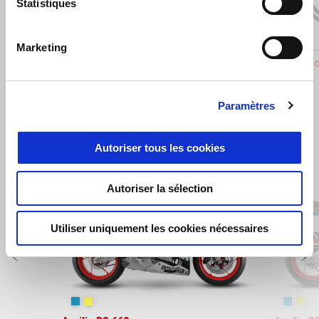
Statistiques
Marketing
GARDE-BOUE AVANT EN CARBONE
Kit de mo
€ 299
€ 140
Paramètres
Autoriser tous les cookies
Item
1
of
Autoriser la sélection
9
Utiliser uniquement les cookies nécessaires
Précédent
S
Blue Marlin
Venom Yellow
Blue Ma
Ven