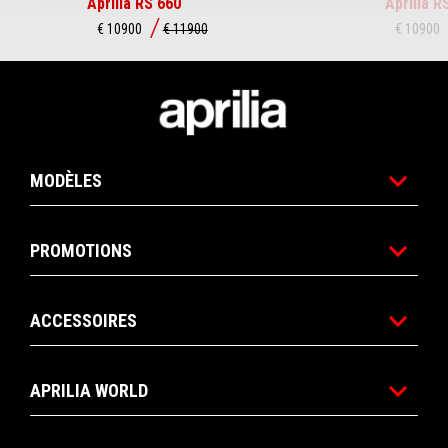
Aprilia RS 660
Aprilia R
€ 10900
€ 11900
€ 10900
Pied de page
MODÈLES
PROMOTIONS
ACCESSOIRES
APRILIA WORLD