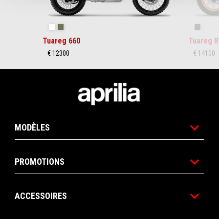
Hailstorm White
Tornado Green
Rally
Tuareg 660
Tuareg R
€ 12300
€ 14100
Pied de page
MODÈLES
PROMOTIONS
ACCESSOIRES