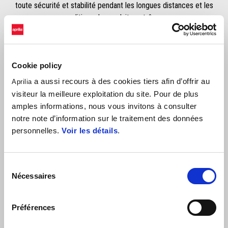
toute sécurité et stabilité pendant les longues distances et les
conditions de conduite extrêmes.
Cookie policy
a aussi recours à des cookies tiers afin d’offrir au
Aprilia
visiteur la meilleure exploitation du site. Pour de plus
amples informations, nous vous invitons à consulter
notre note d’information sur le traitement des données
personnelles.
Voir les détails
.
VOIR TOUT
Item
1
of
Sélection
6
Nécessaires
du
consentement
Préférences