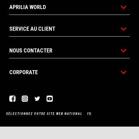
APRILIA WORLD
SERVICE AU CLIENT
NOUS CONTACTER
CORPORATE
Facebook
Instagram
Twitter
YouTube
FR
SÉLECTIONNEZ VOTRE SITE WEB NATIONAL
Piaggio & C. SpA Sede legale Viale Rinaldo Piaggio, 25 56025
Pontedera (PI) Tel. +39 0587.272111 P. Iva 01551260506