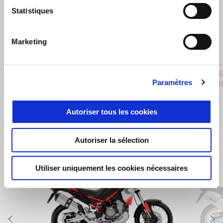
Statistiques
Précédent
S
Marketing
BARRE DE PROTECTION
KIT D'I
Paramètres
AU LITH
€ 499
€ 10
Autoriser tous les cookies
Autoriser la sélection
Item
1
of
Utiliser uniquement les cookies nécessaires
2
Précédent
S