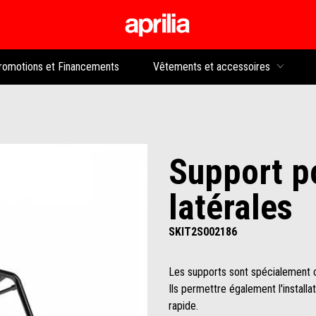
Aller au contenu p
rs
romotions et Financements
Vêtements et accessoires
Support po
latérales
SKIT2S002186
Les supports sont spécialement c
Ils permettre également l'installa
rapide.