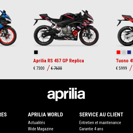
Replica
Piranha 
Puma
M
Aprilia RS 457 GP Replica
Tuono 4
€ 7300
€ 7600
€ 5999
RES
APRILIA WORLD
SERVICE AU CLIENT
Actualités
Entretien et maintenance
Wide Magazine
Garantie 4 ans