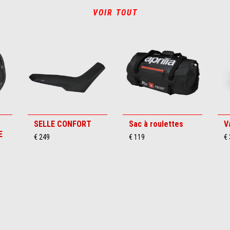
VOIR TOUT
SELLE CONFORT
Sac à roulettes
V
E
€ 249
€ 119
€