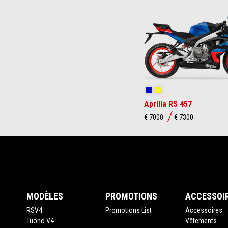
Item
1
of
3
Coral Snake Blue
Arsenic Yellow
Aprilia RS 457
€ 7000
€ 7300
Pied de page
MODÈLES
PROMOTIONS
ACCESSOI
RSV4
Promotions List
Accessoires
Tuono V4
Vêtements