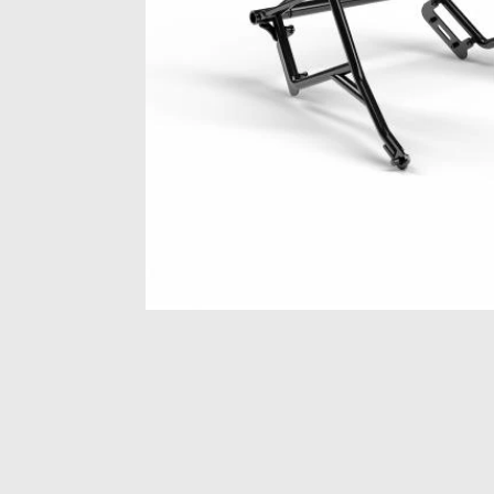
Item
1
of
1