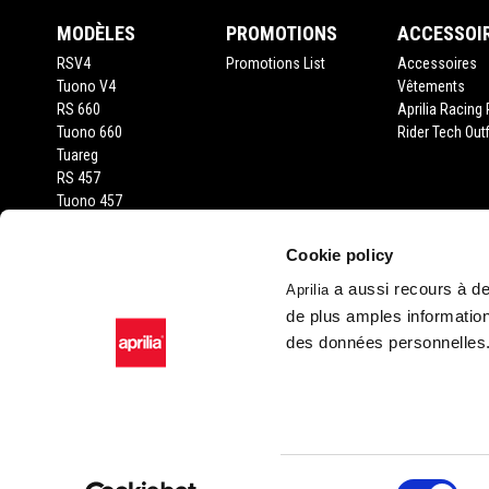
MODÈLES
PROMOTIONS
ACCESSOI
RSV4
Promotions List
Accessoires
Tuono V4
Vêtements
RS 660
Aprilia Racing 
Tuono 660
Rider Tech Outf
Tuareg
RS 457
Tuono 457
RS 125
Tuono 125
Cookie policy
SX 125
a aussi recours à des
Aprilia
RX 125
de plus amples information
SR GT 400
SR GT 125
des données personnelles
SXR 50
Facebook
Instagram
Twitter
YouTube
Sélection