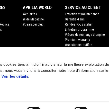
RES
APRILIA WORLD
SERVICE AU CLIENT
Actualités
Entretien et maintenance
Wide Magazine
Garantie 4 ans
Replica
#bearacer club
Rendez-vous atelier
it
Entretien programmé
Pièces de rechange d'origine
Premium warranty
Assistance routière
Financement
Assurance
Recyclage des véhicules hors d
 cookies tiers afin d’offrir au visiteur la meilleure exploitation du
Demande de documents
s, nous vous invitons à consulter notre note d’information sur le
.
Voir les détails
.