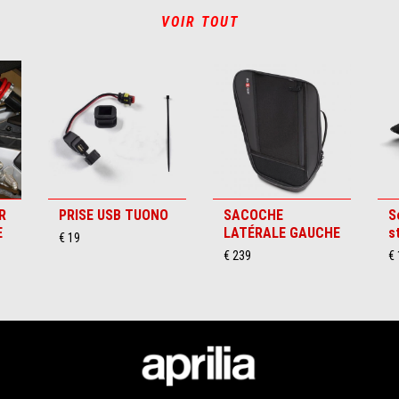
VOIR TOUT
R
PRISE USB TUONO
SACOCHE
S
E
LATÉRALE GAUCHE
s
€ 19
€ 239
€