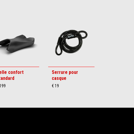
elle confort
Serrure pour
tandard
casque
 199
€ 19