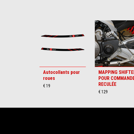
Item
1
of
6
Autocollants pour
MAPPING SHIFTE
roues
POUR COMMAND
RECULÉE
€ 19
€ 129
Pied de page