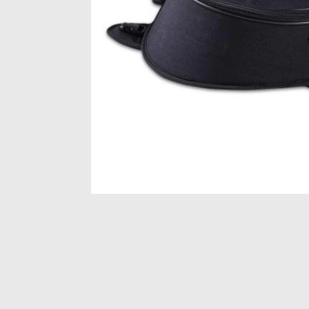
Item
1
of
1