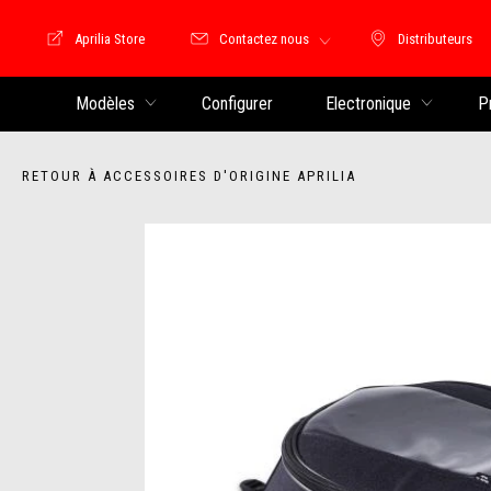
Aprilia Store
Contactez nous
Distributeurs
Store Motoguzzi
Distributeu
Modèles
Configurer
Electronique
P
RETOUR À ACCESSOIRES D'ORIGINE APRILIA