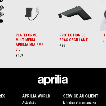
PLATEFORME
PROTECTION DE
T
MULTIMÉDIA
BRAS OSCILLANT
€
APRILIA MIA PMP
€ 19
3.0
€ 159
RES
APRILIA WORLD
SERVICE AU CLIENT
Actualités
Entretien et maintenance