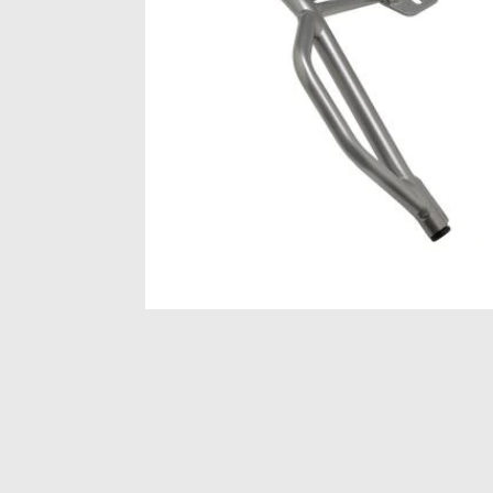
Item
1
of
1