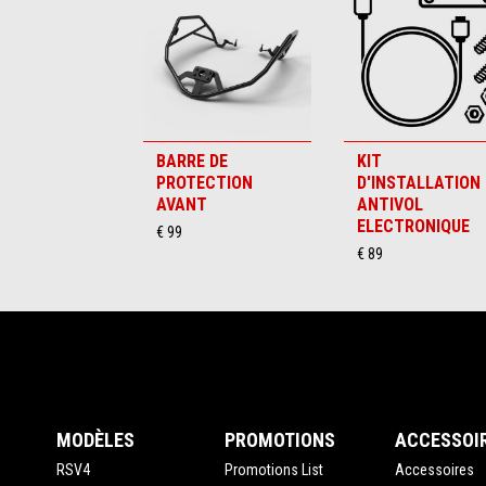
6
BARRE DE
KIT
PROTECTION
D'INSTALLATION
AVANT
ANTIVOL
ELECTRONIQUE
€ 99
€ 89
Pied de page
MODÈLES
PROMOTIONS
ACCESSOI
RSV4
Promotions List
Accessoires