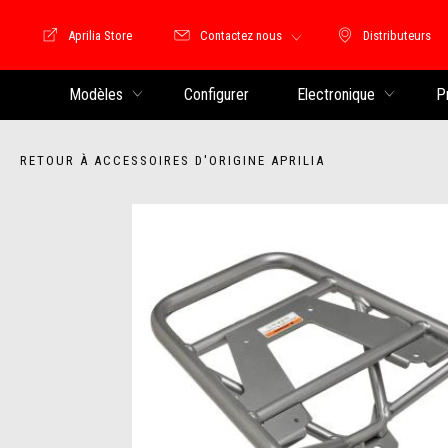
Aprilia Store
Contactez nous
Distributeurs
Store Motoguzzi
Distributeu
Modèles
Configurer
Electronique
P
RETOUR À ACCESSOIRES D'ORIGINE APRILIA