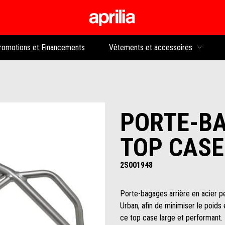
Aller au contenu p
rs
romotions et Financements
Vêtements et accessoires
PORTE-B
TOP CASE
2S001948
Porte-bagages arrière en acier p
Urban, afin de minimiser le poids
ce top case large et performant. 