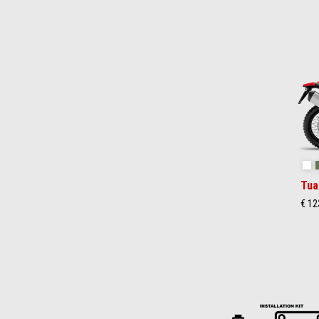
Item
1
of
2
Ha
Tua
€ 12
Item
1
of