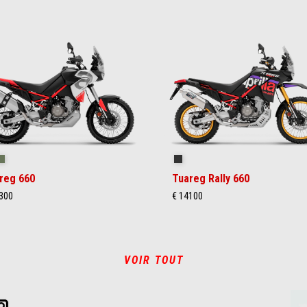
ilstorm White
Tornado Green
Rally
reg 660
Tuareg Rally 660
300
€ 14100
VOIR TOUT