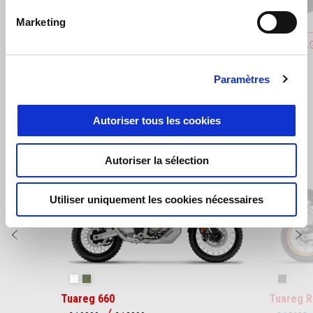
Marketing
BARRE DE PROTECTION AVANT
CARÉNA
€ 99
€ 399
Paramètres
Autoriser tous les cookies
Item
1
Autoriser la sélection
of
2
Utiliser uniquement les cookies nécessaires
Précédent
S
Hailstorm White
Tornado Green
Rally
Tuareg 660
Tuareg R