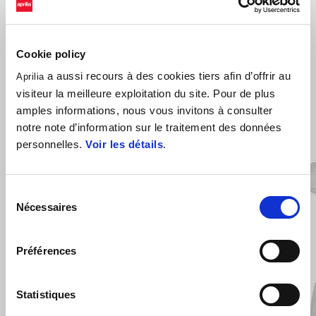
Cookie policy
a aussi recours à des cookies tiers afin d’offrir au
Aprilia
visiteur la meilleure exploitation du site. Pour de plus
amples informations, nous vous invitons à consulter
VOIR TOUT
notre note d’information sur le traitement des données
personnelles.
Voir les détails
.
Item
1
of
6
Sélection
Nécessaires
du
consentement
Préférences
Précédent
S
Statistiques