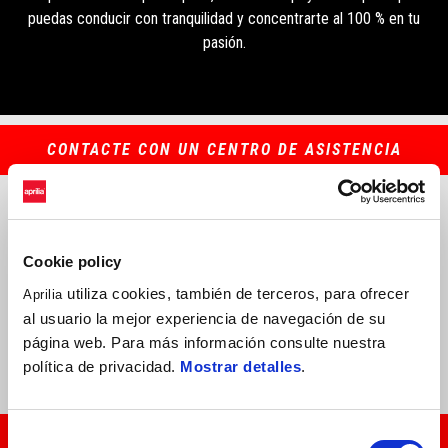
puedas conducir con tranquilidad y concentrarte al 100 % en tu
pasión.
CONTACTE CON UN CENTRO DE ASISTENCIA
QUÉ ES
A QUÉ VEHÍCULOS SE APLICA
Cookie policy
utiliza cookies, también de terceros, para ofrecer
Aprilia
QUÉ INCLUYE/EXCLUYE
al usuario la mejor experiencia de navegación de su
página web. Para más información consulte nuestra
QUÉ TIENE QUE HACER EL CLIENTE
política de privacidad.
Mostrar detalles
.
Selección
SOLICITA INFORMACIÓN EN TU TALLER DE