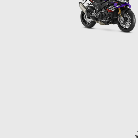
Item
1
of
2