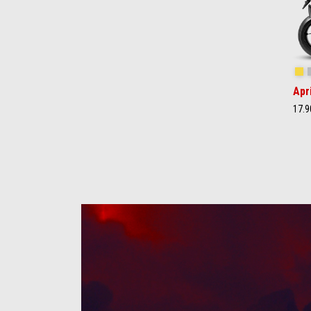
Sc
Apr
17.9