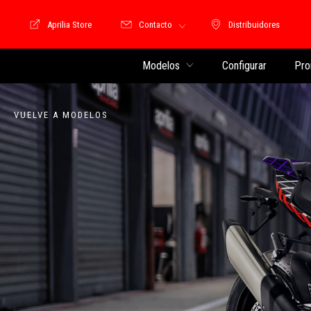
Aprilia Store
Contacto
Distribuidores
Store Motoguzzi
Distribuidores
Modelos
Configurar
Pro
VUELVE A MODELOS