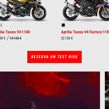
orpion Yellow
Shark Grey
Shakedown Indigo
ilia Tuono V4 1100
Aprilia Tuono V4 Factory 110
00 €
19.150 €
22.150 €
RESERVA UN TEST RIDE