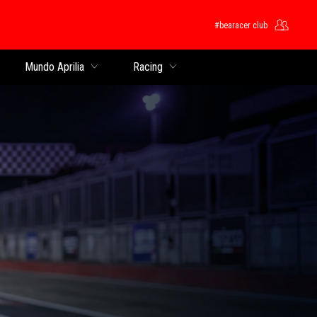
#bearacer club
pal
Mundo Aprilia
Racing