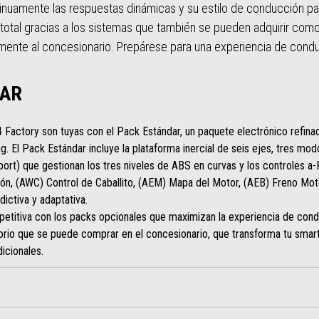
tinuamente las respuestas dinámicas y su estilo de conducción par
s total gracias a los sistemas que también se pueden adquirir como
mente al concesionario. Prepárese para una experiencia de cond
DAR
4 Factory son tuyas con el Pack Estándar, un paquete electrónico refinad
ng. El Pack Estándar incluye la plataforma inercial de seis ejes, tres m
Sport) que gestionan los tres niveles de ABS en curvas y los controles 
ción, (AWC) Control de Caballito, (AEM) Mapa del Motor, (AEB) Freno Mo
dictiva y adaptativa.
titiva con los packs opcionales que maximizan la experiencia de condu
sorio que se puede comprar en el concesionario, que transforma tu sma
dicionales.