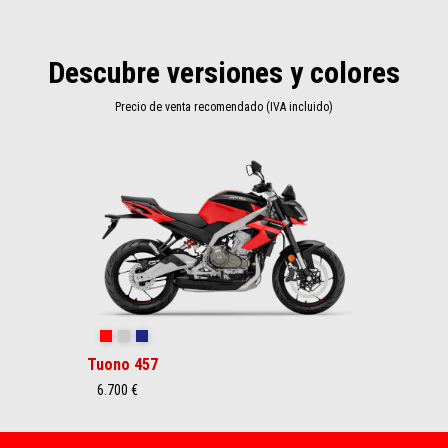
Descubre versiones y colores
Precio de venta recomendado (IVA incluido)
Item
1
of
1
Piranha Red
Puma Gray
Mantis Purple
Tuono 457
6.700 €