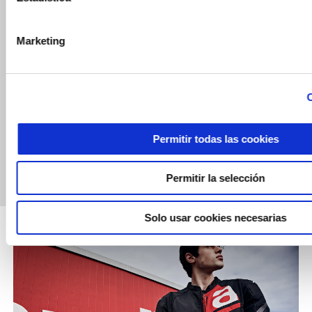
Marketing
RESERVA UNA
BUSCA UN
PRUEBA
CONCESIONARIO
C
Permitir todas las cookies
Permitir la selección
CONFIGURA
RESERVA UNA CITA
Solo usar cookies necesarias