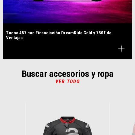
Tuono 457 con Financiación DreamRide Gold y 750€ de
Ventajas
Buscar accesorios y ropa
VER TODO
Item
1
of
6