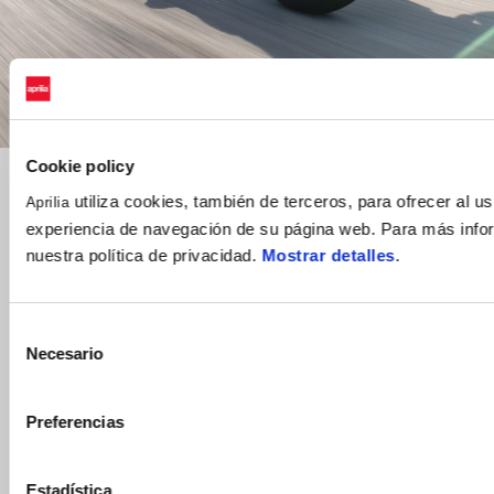
Cookie policy
utiliza cookies, también de terceros, para ofrecer al us
Aprilia
experiencia de navegación de su página web. Para más info
nuestra política de privacidad.
Mostrar detalles
.
Las imágenes y los vídeos presentes pueden mostrar Aprilia Tuono 457 
equipada con accesorios originales Aprilia, no incluidos con el vehículo y 
que se deben comprar por separado.
Selección
Necesario
de
Prepárate para la acción
consentimiento
Preferencias
Estadística