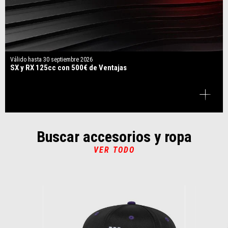
Válido hasta
30 septiembre 2026
SX y RX 125cc con 500€ de Ventajas
Buscar accesorios y ropa
VER TODO
Item
1
of
6