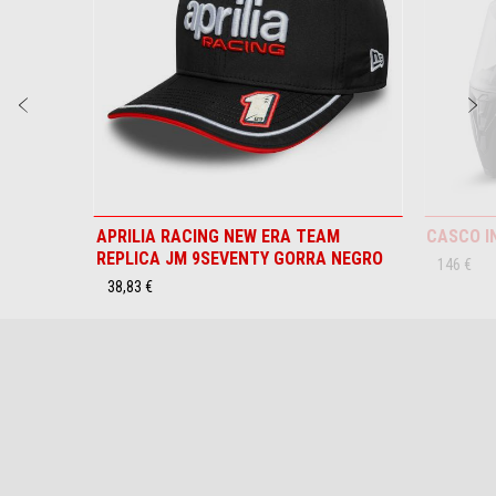
Anterior
S
APRILIA RACING NEW ERA TEAM
CASCO I
RESERVA
REPLICA JM 9SEVENTY GORRA NEGRO
CONFIGURAR
CONCESIONARI
TESTRIDE
UNA
146 €
CITA
38,83 €
Pie de página
MODELOS